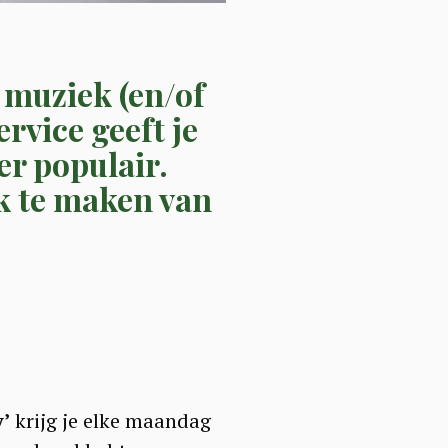
e muziek (en/of
rvice geeft je
r populair.
k te maken van
’
krijg je elke maandag