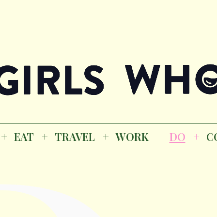
Magazine
K
EAT
TRAVEL
WORK
DO
CO
GI
EAT
TRAVEL
WORK
DO
C
M