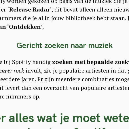
y worden gekozen op basis van de muziek die je 
 er
‘Release Radar’
, dit bevat alleen alleen nie
ummers die je al in jouw bibliotheek hebt staan. 
an ‘Ontdekken’.
Gericht zoeken naar muziek
je bij Spotify handig
zoeken met bepaalde zoe
enre:
rock
invult, zie je populaire artiesten in dat
eerdere jaren. Er zijn meerdere combinaties moge
at levert dan een overzicht van populaire artiesten
ire nummers op.
r alles wat je moet wet