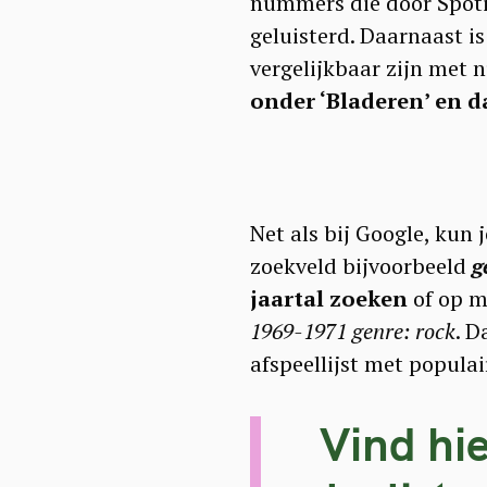
nummers die door Spotif
geluisterd. Daarnaast is
vergelijkbaar zijn met n
onder ‘Bladeren’ en d
Net als bij Google, kun 
zoekveld bijvoorbeeld
g
jaartal zoeken
of op m
1969-1971
genre: rock
. D
afspeellijst met popula
S
Vind hie
e