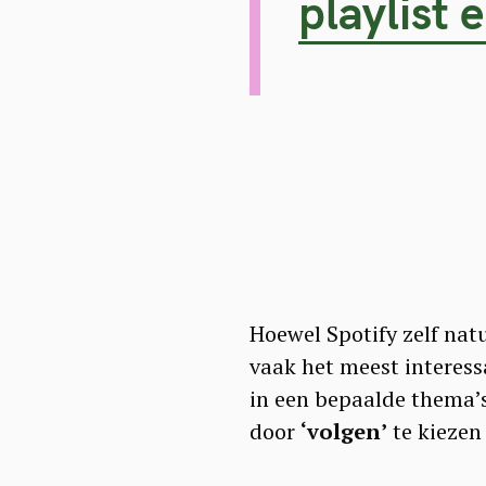
playlist
a
r
c
h
f
o
r
:
Hoewel Spotify zelf natu
vaak het meest interessa
in een bepaalde thema’s.
door
‘volgen’
te kiezen 