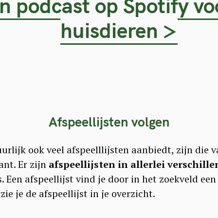
 en podcast op Spotify 
huisdieren >
Press Esc to cancel.
Afspeellijsten volgen
urlijk ook veel afspeelllijsten aanbiedt, zijn die
nt. Er zijn
afspeellijsten in allerlei verschil
 Een afspeellijst vind je door in het zoekveld een
zie je de afspeellijst in je overzicht.