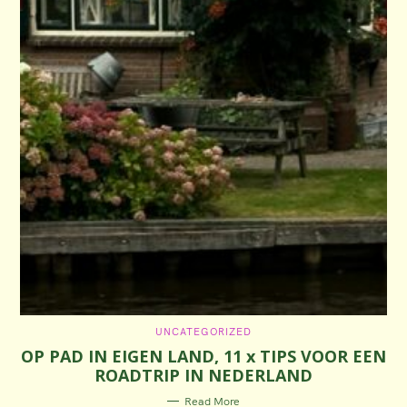
C
UNCATEGORIZED
A
OP PAD IN EIGEN LAND, 11 x TIPS VOOR EEN
T
E
ROADTRIP IN NEDERLAND
G
O
R
Read More
I