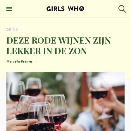
S
k
S
GIRLS WHO
e
i
MAGAZINE
a
DRINK
p
r
c
DEZE RODE WIJNEN ZIJN
t
h
LEKKER IN DE ZON
o
c
Marcella Kramer
o
n
t
e
n
t