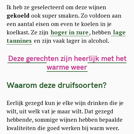
r
Ik heb ze geselecteerd om deze wijnen
c
gekoeld
ook super smaken. Zo voldoen aan
h
een aantal eisen om even te koelen in je
f
koelkast. Ze zijn
hoger in zure
, hebben
lage
o
tannines
en zijn vaak lager in alcohol.
r
Deze gerechten zijn heerlijk met het
:
warme weer
Waarom deze druifsoorten?
Eerlijk gezegd kun je elke wijn drinken die je
wilt, uit welk vat je maar wilt. Dat gezegd
hebbende, sommige wijnen hebben bepaalde
kwaliteiten die goed werken bij warm weer.