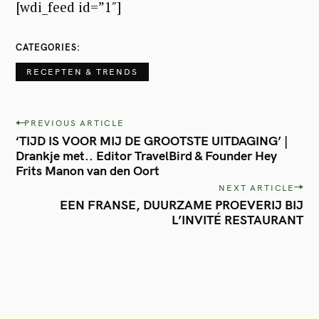
[wdi_feed id=”1″]
CATEGORIES
RECEPTEN & TRENDS
P
PREVIOUS ARTICLE
‘TIJD IS VOOR MIJ DE GROOTSTE UITDAGING’ |
o
Drankje met.. Editor TravelBird & Founder Hey
s
Frits Manon van den Oort
t
NEXT ARTICLE
EEN FRANSE, DUURZAME PROEVERIJ BIJ
n
L’INVITÉ RESTAURANT
a
v
i
g