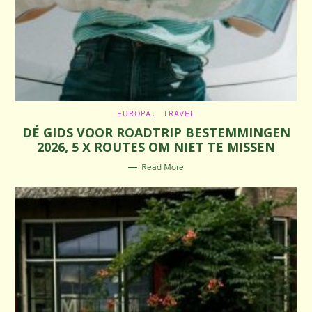
C
EUROPA
TRAVEL
A
DÉ GIDS VOOR ROADTRIP BESTEMMINGEN
T
E
2026, 5 X ROUTES OM NIET TE MISSEN
G
O
R
Read More
I
E
S