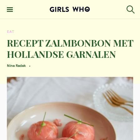
S
k
S
GIRLS WHO
e
i
MAGAZINE
a
EAT
p
r
c
RECEPT ZALMBONBON MET
t
h
HOLLANDSE GARNALEN
o
c
Nina Radak
o
n
t
e
n
t