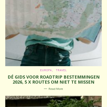
C
EUROPA
TRAVEL
A
DÉ GIDS VOOR ROADTRIP BESTEMMINGEN
T
E
2026, 5 X ROUTES OM NIET TE MISSEN
G
O
R
Read More
I
E
S