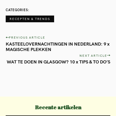
CATEGORIES
RECEPTEN & TRENDS
S
e
P
PREVIOUS ARTICLE
a
KASTEELOVERNACHTINGEN IN NEDERLAND: 9 x
o
MAGISCHE PLEKKEN
r
s
NEXT ARTICLE
c
t
WAT TE DOEN IN GLASGOW? 10 x TIPS & TO DO’S
h
n
f
a
o
v
r
i
:
g
Recente artikelen
a