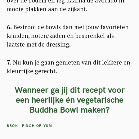
over de bodem en leg daarna de avocado in
h
mooie plakken aan de zijkant.
f
o
6.
Bestrooi de bowls dan met jouw favorieten
kruiden, noten/zaden en besprenkel als
r
laatste met de dressing.
:
7.
Nu kun je gaan genieten van dit lekkere en
kleurrijke gerecht.
Wanneer ga jij dit recept voor
een heerlijke én vegetarische
Buddha Bowl maken?
BRON:
PINCH OF YUM