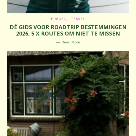
C
EUROPA
TRAVEL
A
DÉ GIDS VOOR ROADTRIP BESTEMMINGEN
T
E
2026, 5 X ROUTES OM NIET TE MISSEN
G
O
R
Read More
I
E
S