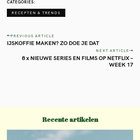
CATEGORIES
RECEPTEN & TRENDS
P
PREVIOUS ARTICLE
IJSKOFFIE MAKEN? ZO DOE JE DAT
o
NEXT ARTICLE
s
8 x NIEUWE SERIES EN FILMS OP NETFLIX –
t
WEEK 17
n
a
v
i
g
Recente artikelen
a
t