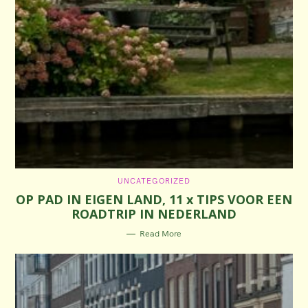
C
UNCATEGORIZED
A
OP PAD IN EIGEN LAND, 11 x TIPS VOOR EEN
T
E
ROADTRIP IN NEDERLAND
G
O
R
Read More
I
E
S