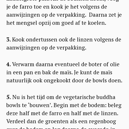
je de farro toe en kook je het volgens de
aanwijzingen op de verpakking. Daarna zet je
het mengsel opzij om goed af te koelen.
3
. Kook ondertussen ook de linzen volgens de
aanwijzingen op de verpakking.
4.
Verwarm daarna eventueel de boter of olie
in een pan en bak de maïs. Je kunt de maïs
natuurlijk ook ongekookt door de bowls doen.
S
5.
Nu is het tijd om de vegetarische buddha
e
bowls te ‘bouwen’. Begin met de bodem: beleg
a
deze half met de farro en half met de linzen.
r
Verdeel dan
de groenten als een regenboog
c