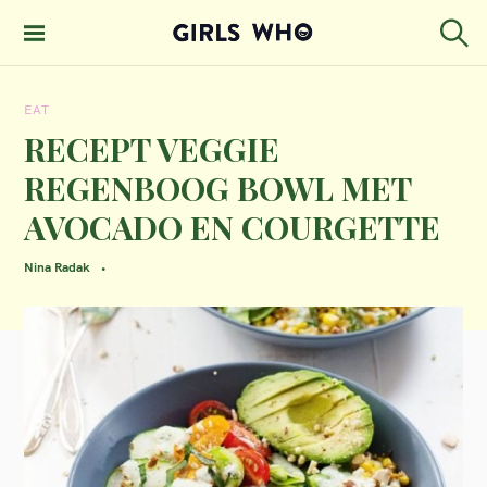
S
k
S
GIRLS WHO
e
i
MAGAZINE
a
EAT
p
r
c
RECEPT VEGGIE
t
h
REGENBOOG BOWL MET
o
AVOCADO EN COURGETTE
c
o
Nina Radak
n
t
e
n
t