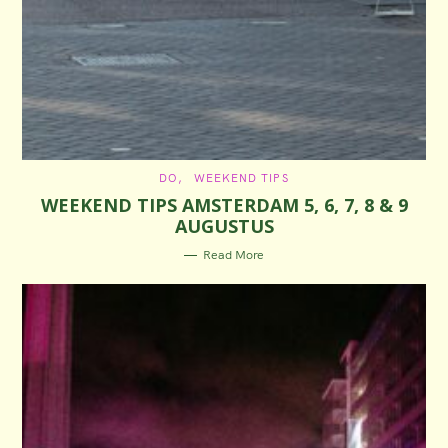
C
DO
WEEKEND TIPS
A
WEEKEND TIPS AMSTERDAM 5, 6, 7, 8 & 9
T
E
AUGUSTUS
G
O
R
Read More
I
E
S