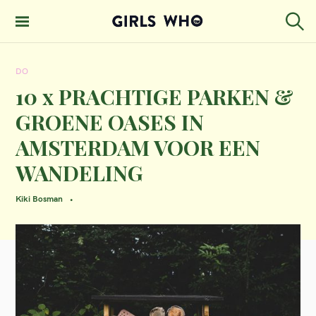
S
k
S
GIRLS WHO
e
i
MAGAZINE
a
DO
p
r
c
10 x PRACHTIGE PARKEN &
t
h
GROENE OASES IN
o
AMSTERDAM VOOR EEN
c
WANDELING
o
n
Kiki Bosman
t
e
n
t