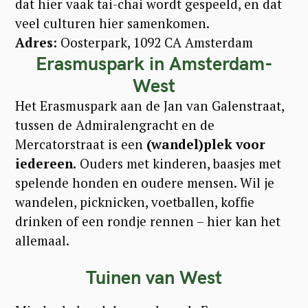
dat hier vaak tai-chai wordt gespeeld, en dat
veel culturen hier samenkomen.
S
Adres:
Oosterpark, 1092 CA Amsterdam
e
Erasmuspark in Amsterdam-
a
West
r
Het Erasmuspark aan de Jan van Galenstraat,
c
tussen de Admiralengracht en de
h
Mercatorstraat is een
(wandel)plek voor
f
iedereen.
Ouders met kinderen, baasjes met
o
spelende honden en oudere mensen. Wil je
wandelen, picknicken, voetballen, koffie
r
drinken of een rondje rennen – hier kan het
:
allemaal.
Tuinen van West