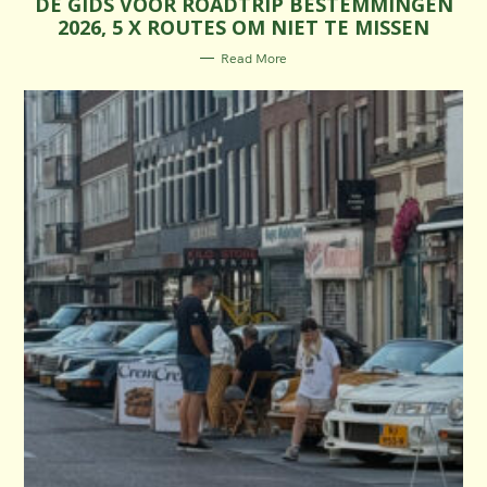
DÉ GIDS VOOR ROADTRIP BESTEMMINGEN
E
2026, 5 X ROUTES OM NIET TE MISSEN
G
O
R
Read More
I
E
S