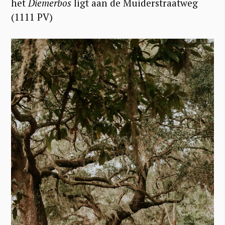
het
Diemerbos
ligt aan de Muiderstraatweg
(1111 PV)