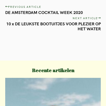
P
PREVIOUS ARTICLE
DE AMSTERDAM COCKTAIL WEEK 2020
o
NEXT ARTICLE
s
10 x DE LEUKSTE BOOTUITJES VOOR PLEZIER OP
t
HET WATER
n
a
v
i
g
Recente artikelen
a
t
i
o
n