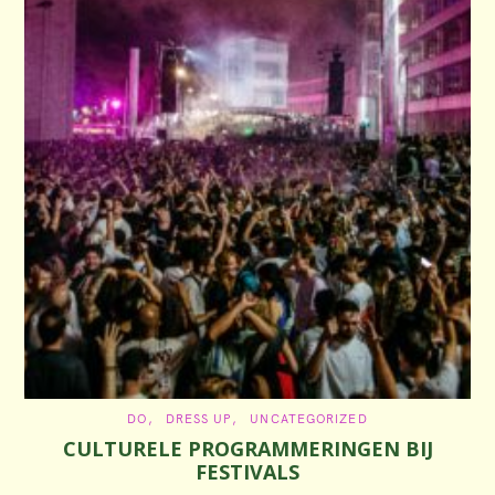
C
DO
DRESS UP
UNCATEGORIZED
A
CULTURELE PROGRAMMERINGEN BIJ
T
E
FESTIVALS
G
O