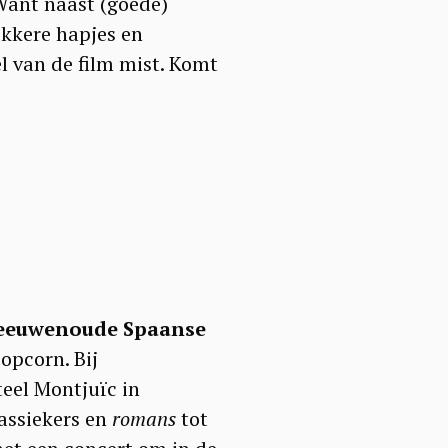
 Want naast (goede)
ekkere hapjes en
el van de film mist. Komt
eeuwenoude Spaanse
opcorn. Bij
steel Montjuïc in
lassiekers en
romans
tot