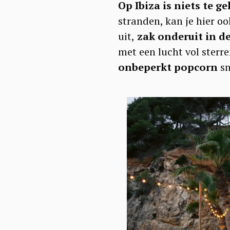
a
Op Ibiza is niets te ge
r
stranden, kan je hier oo
uit,
zak onderuit in d
c
met een lucht vol sterr
h
onbeperkt popcorn
sn
f
o
r
: