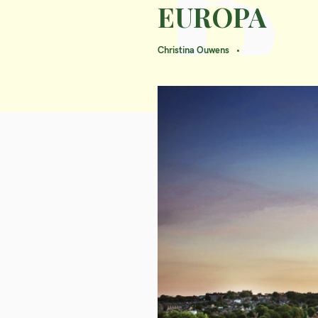
EUROPA
Christina Ouwens