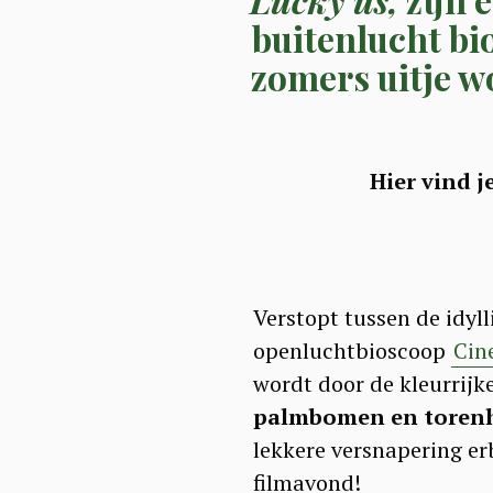
buitenlucht bi
zomers uitje wo
Hier vind j
Verstopt tussen de idyl
openluchtbioscoop
Cin
wordt door de kleurrijk
palmbomen en toren
lekkere versnapering erb
filmavond!