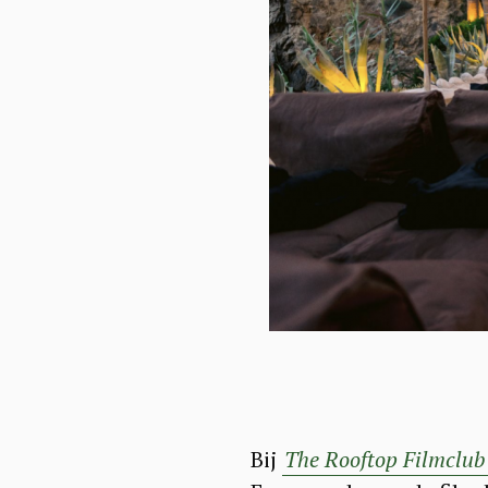
Bij
The Rooftop Filmclub