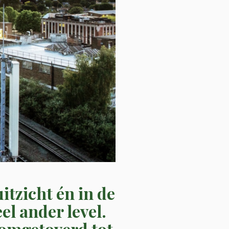
itzicht én in de
el ander level.
 omgetoverd tot