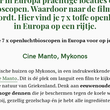
oscopen. Waardoor naar de fil
rdt. Hier vind je 7 x toffe op
in Europa op een rijtje.
e 7 x openluchtbioscopen in Europa voor op j
Cine Manto, Mykonos
lische huizen op Mykonos, in een indrukwekkende 
e Manto
. Dit is dé plek om languit een film te kij
e natuur van Griekenland. Denk aan
eeuwenoude 
hoge dennen
die je beschermen tegen de koele w
ij, gezellig gezelschap én je hebt alle ingrediënt