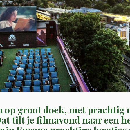
lm op groot doek, met prachtig u
at tilt je filmavond naar een he
er in Europa prachtige locaties