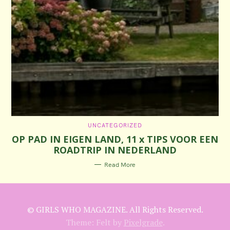
C
UNCATEGORIZED
A
OP PAD IN EIGEN LAND, 11 x TIPS VOOR EEN
T
E
ROADTRIP IN NEDERLAND
G
O
R
Read More
I
E
S
© GIRLS WHO MAGAZINE. All Rights Reserved.
Theme: Felt by
Pixelgrade
.