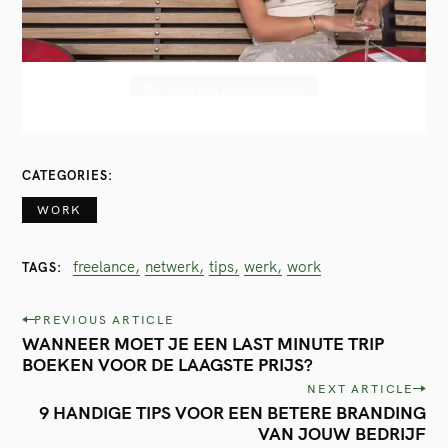
Volg ons op Instagram!
CATEGORIES
WORK
freelance
netwerk
tips
werk
work
TAGS
P
PREVIOUS ARTICLE
WANNEER MOET JE EEN LAST MINUTE TRIP
o
BOEKEN VOOR DE LAAGSTE PRIJS?
s
NEXT ARTICLE
t
9 HANDIGE TIPS VOOR EEN BETERE BRANDING
VAN JOUW BEDRIJF