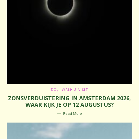
C
DO
WALK & VISIT
A
ZONSVERDUISTERING IN AMSTERDAM 2026,
T
E
WAAR KIJK JE OP 12 AUGUSTUS?
G
O
R
Read More
I
E
S