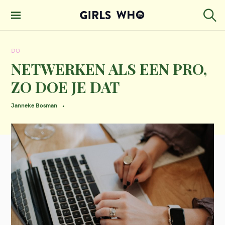
S
k
S
GIRLS WHO
e
i
MAGAZINE
a
DO
p
r
c
NETWERKEN ALS EEN PRO,
t
h
ZO DOE JE DAT
o
c
Janneke Bosman
o
n
t
e
n
t