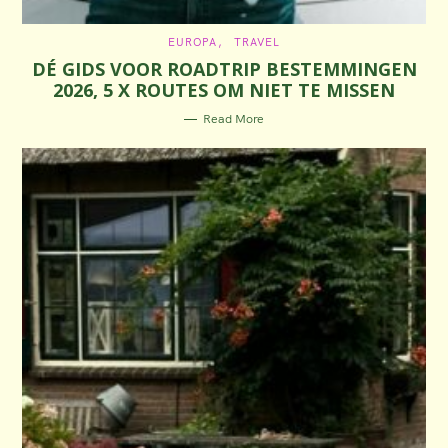
C
EUROPA
TRAVEL
A
DÉ GIDS VOOR ROADTRIP BESTEMMINGEN
T
E
2026, 5 X ROUTES OM NIET TE MISSEN
G
O
R
Read More
I
E
S