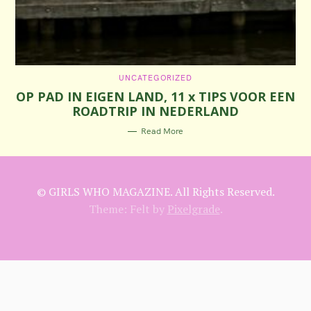
C
UNCATEGORIZED
A
OP PAD IN EIGEN LAND, 11 x TIPS VOOR EEN
T
E
ROADTRIP IN NEDERLAND
G
O
R
Read More
I
E
S
© GIRLS WHO MAGAZINE. All Rights Reserved.
Theme: Felt by
Pixelgrade
.