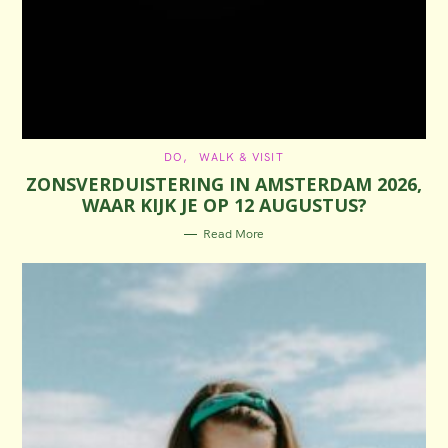
C
DO
WALK & VISIT
A
ZONSVERDUISTERING IN AMSTERDAM 2026,
T
E
WAAR KIJK JE OP 12 AUGUSTUS?
G
O
R
Read More
I
E
S