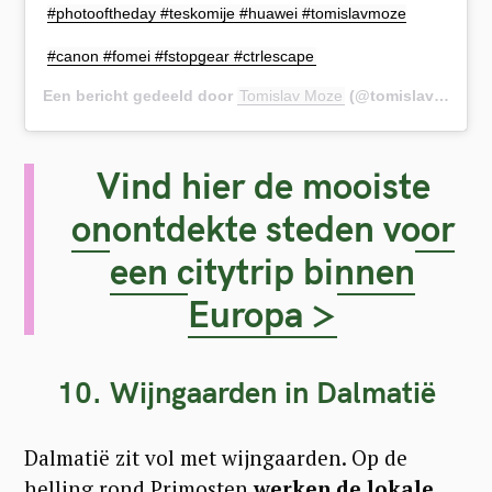
#photooftheday #teskomije #huawei #tomislavmoze
#canon #fomei #fstopgear #ctrlescape
Een bericht gedeeld door
Tomislav Moze
(@tomislavmoze) op
Vind hier de mooiste
onontdekte steden voor
een citytrip binnen
Europa >
10. Wijngaarden in Dalmatië
Dalmatië zit vol met wijngaarden. Op de
helling rond Primosten
werken de lokale