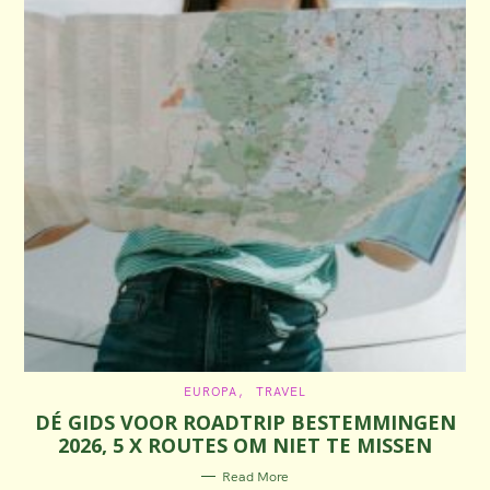
C
EUROPA
TRAVEL
A
DÉ GIDS VOOR ROADTRIP BESTEMMINGEN
T
E
2026, 5 X ROUTES OM NIET TE MISSEN
G
O
R
Read More
I