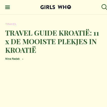
S
k
S
GIRLS WHO
e
i
MAGAZINE
a
TRAVEL
p
r
c
TRAVEL GUIDE KROATIË: 11
t
h
x DE MOOISTE PLEKJES IN
o
KROATIË
c
o
Nina Radak
n
t
e
n
t