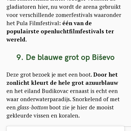
r
gladiatoren hier, nu wordt de arena gebruikt
c
voor verschillende zomerfestivals waaronder
h
het Pula Filmfestival:
één van de
f
populairste openluchtfilmfestivals ter
wereld
.
o
r
9. De blauwe grot op Biševo
:
Deze grot bezoek je met een boot.
Door het
zonlicht kleurt de hele grot azuurblauw
en het eiland Budikovac ernaast is echt een
waar onderwaterparadijs. Snorkelend of met
een
glass-bottom
boot zie je hier de mooist
gekleurde vissen en koralen.