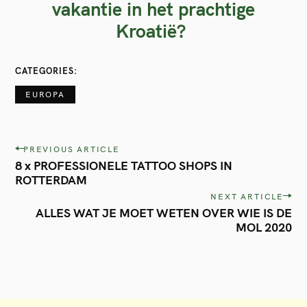
vakantie in het prachtige
Kroatië?
CATEGORIES
EUROPA
P
PREVIOUS ARTICLE
8 x PROFESSIONELE TATTOO SHOPS IN
o
ROTTERDAM
s
NEXT ARTICLE
t
ALLES WAT JE MOET WETEN OVER WIE IS DE
MOL 2020
n
a
v
i