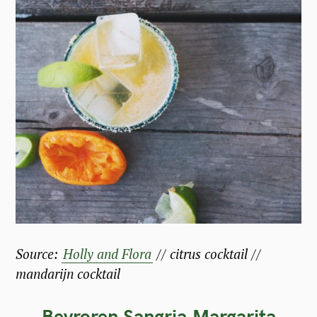
Source:
Holly and Flora
// citrus cocktail //
mandarijn cocktail
Bevroren Sangria Margarita