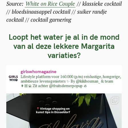
Source:
White on Rice Couple
// klassieke cocktail
// bloedsinaasappel cocktail // suiker randje
cocktail // cocktail garnering
Loopt het water je al in de mond
van al deze lekkere Margarita
variaties?
girlswhomagazine
Lifestyle platform voor 160.000 (p/m) reislustige, hongerige,
ambitieuze levensgenieters ✨
By @kikibosman_ & team
👩🏼‍💻
Zit achter @fruitsdemerpopup 🦪