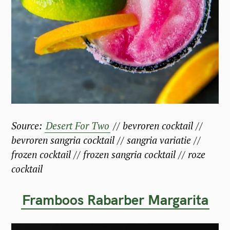
a
r
c
h
f
o
r
:
Source:
Desert For Two
// bevroren cocktail //
bevroren sangria cocktail // sangria variatie //
frozen cocktail // frozen sangria cocktail // roze
cocktail
Framboos Rabarber Margarita