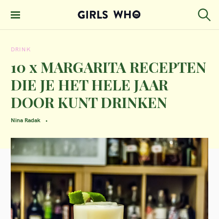
S
k
S
GIRLS WHO
e
i
MAGAZINE
a
DRINK
p
r
c
10 x MARGARITA RECEPTEN
t
h
DIE JE HET HELE JAAR
o
DOOR KUNT DRINKEN
c
o
Nina Radak
n
t
e
n
t