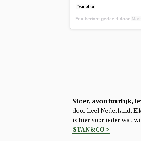
#winebar
Een bericht gedeeld door
Marb
Stoer, avontuurlijk, l
door heel Nederland. El
is hier voor ieder wat w
STAN&CO >