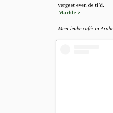
a
vergeet even de tijd.
r
Marble >
c
h
Meer leuke cafés in Arnh
f
o
r
: