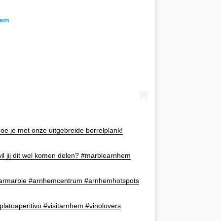
ram
doe je met onze uitgebreide borrelplank!
wil jij dit wel komen delen? #marblearnhem
barmarble #arnhemcentrum #arnhemhotspots
latoaperitivo #visitarnhem #vinolovers