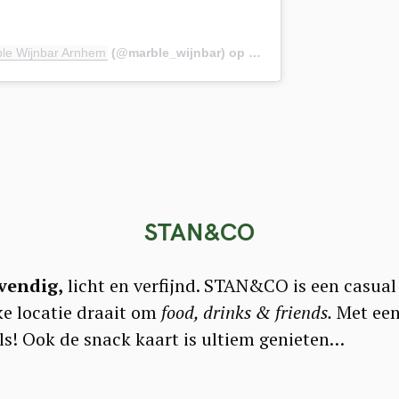
le Wijnbar Arnhem
(@marble_wijnbar) op
3 Sep 2020 om 8:02 (PDT
STAN&CO
evendig,
licht en verfijnd. STAN&CO is een casual
ke locatie draait om
food, drinks & friends.
Met ee
ils! Ook de snack kaart is ultiem genieten…