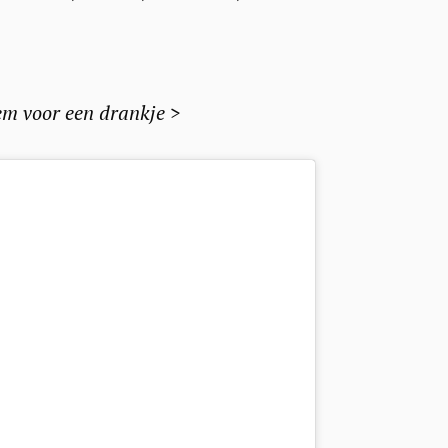
Press Esc to cancel.
em voor een drankje >