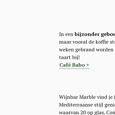
In een
bijzonder gebou
maar vooral de koffie s
weken gebrand worden
taart bij!
Café Babo >
Wijnbar Marble vind je
S
Mediterraanse stijl genie
e
waarvan 20 op glas. Co