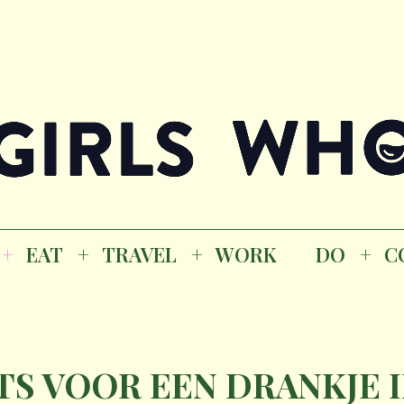
Magazine
K
EAT
TRAVEL
WORK
DO
CO
GI
EAT
TRAVEL
WORK
DO
C
M
TS VOOR EEN DRANKJE 