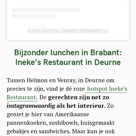
A post shared by Zoetelief (@zoetelief.nu)
Bijzonder lunchen in Brabant:
Ineke’s Restaurant in Deurne
Tussen Helmon en Venray, in Deurne om
precies te zijn, vind je dé roze
hotspot Ineke’s
Restaurant.
De
gerechten zijn net zo
instagramwaardig
als het interieur
. Zo
geniet je hier van Amerikaanse
S
pannenkoeken, sushibowls, huisgemaakt
e
gebakjes en sandwiches. Maar kun je ook