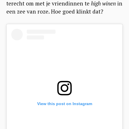
a
terecht om met je vriendinnen te
high winen
in
r
een zee van roze. Hoe goed klinkt dat?
c
h
f
o
r
:
View this post on Instagram