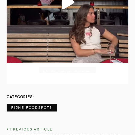
Volg ons op Instagram!
CATEGORIES
FIJNE FOODSPOTS
P
PREVIOUS ARTICLE