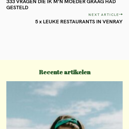
333 VRAGEN DIE IK M’N MOEDER GRAAG HAD
o
GESTELD
s
NEXT ARTICLE
t
5 x LEUKE RESTAURANTS IN VENRAY
n
a
v
i
g
Recente artikelen
a
t
i
o
n
✺