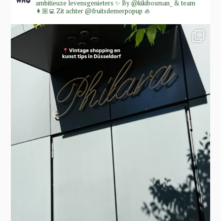
ambitieuze levensgenieters ✨
By @kikibosman_ & team
👩🏼‍💻
Zit achter @fruitsdemerpopup 🦪