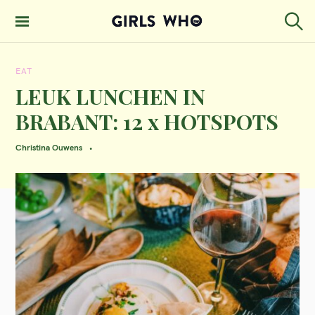
S
k
S
GIRLS WHO
e
i
MAGAZINE
a
EAT
p
r
c
LEUK LUNCHEN IN
t
h
BRABANT: 12 x HOTSPOTS
o
c
Christina Ouwens
o
n
t
e
n
t