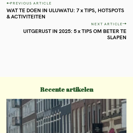
P
PREVIOUS ARTICLE
WAT TE DOEN IN ULUWATU: 7 x TIPS, HOTSPOTS
o
& ACTIVITEITEN
s
NEXT ARTICLE
t
UITGERUST IN 2025: 5 x TIPS OM BETER TE
SLAPEN
n
a
v
i
g
a
Recente artikelen
t
i
o
n