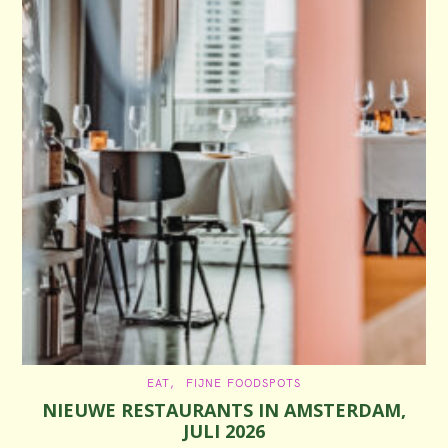
C
EAT
FIJNE FOODSPOTS
A
NIEUWE RESTAURANTS IN AMSTERDAM,
T
E
JULI 2026
G
O