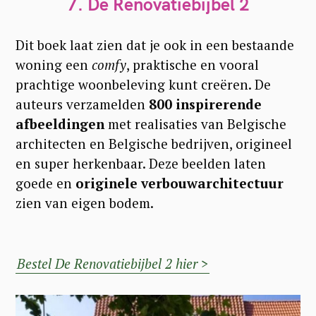
7.
De Renovatiebijbel 2
f
o
Dit boek laat zien dat je ook in een bestaande
r
woning een
comfy
, praktische en vooral
:
prachtige woonbeleving kunt creëren. De
auteurs verzamelden
800 inspirerende
afbeeldingen
met realisaties van Belgische
architecten en Belgische bedrijven, origineel
en super herkenbaar. Deze beelden laten
goede en
originele verbouwarchitectuur
zien van eigen bodem.
Bestel De Renovatiebijbel 2 hier >