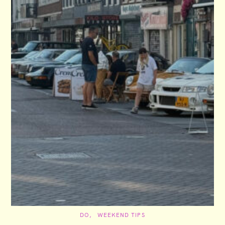
C
DO
WEEKEND TIPS
A