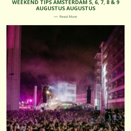
WEEKEND TIPS AMSTERDAM 5, 6, 7, 8 & 9
T
E
AUGUSTUS AUGUSTUS
G
O
R
Read More
I
E
S