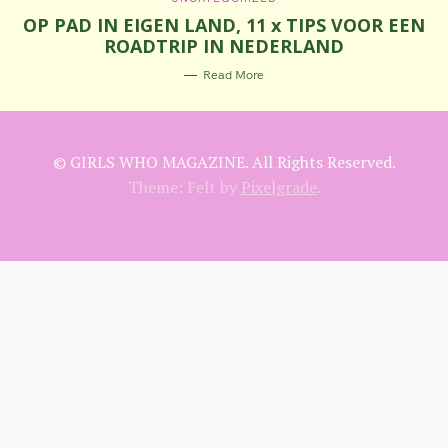
S
A
OP PAD IN EIGEN LAND, 11 x TIPS VOOR EEN
T
E
e
ROADTRIP IN NEDERLAND
G
O
R
a
Read More
I
E
r
S
c
© GIRLS WHO MAGAZINE. All Rights Reserved.
h
Theme: Felt by
Pixelgrade
.
f
o
r
: