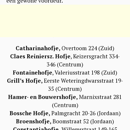
een gewone voordeur.
Zin in een langere tour? Hieronder
vind je nog 10 andere mooie hofjes
in Amsterdam >
Catharinahofje,
Overtoom 224 (Zuid)
Claes Reiniersz. Hofje
, Keizersgracht 334-
346 (Centrum)
Fontainehofje
, Valeriusstraat 198 (Zuid)
Grill’s Hofje,
Eerste Weteringdwarsstraat 19-
35 (Centrum)
Hamer- en Bouwershofje,
Marnixstraat 281
(Centrum)
Bossche Hofje,
Palmgracht 20-26 (Jordaan)
Broenshofje,
Boomstraat 52 (Jordaan)
Constantiahofje,
Willemsstraat 149-165