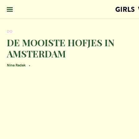
S
k
i
DO
p
DE MOOISTE HOFJES IN
t
AMSTERDAM
o
c
Nina Radak
o
n
t
e
n
t