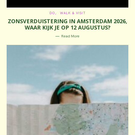
C
DO
WALK & VISIT
A
ZONSVERDUISTERING IN AMSTERDAM 2026,
T
E
WAAR KIJK JE OP 12 AUGUSTUS?
G
O
R
Read More
I
E
S