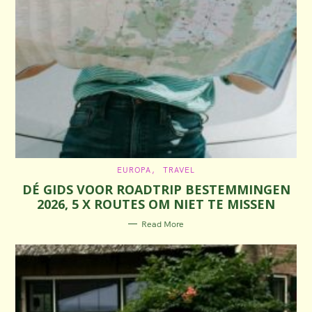
C
EUROPA
TRAVEL
A
DÉ GIDS VOOR ROADTRIP BESTEMMINGEN
T
E
2026, 5 X ROUTES OM NIET TE MISSEN
G
O
R
Read More
I
E
S