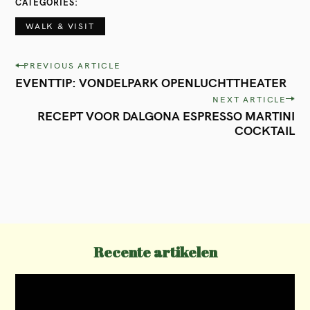
CATEGORIES
WALK & VISIT
P
PREVIOUS ARTICLE
EVENTTIP: VONDELPARK OPENLUCHTTHEATER
o
NEXT ARTICLE
s
RECEPT VOOR DALGONA ESPRESSO MARTINI
t
COCKTAIL
n
a
v
i
g
Recente artikelen
a
t