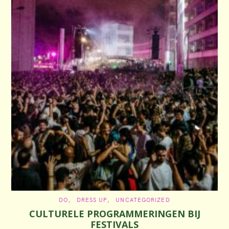
C
DO
DRESS UP
UNCATEGORIZED
A
CULTURELE PROGRAMMERINGEN BIJ
T
E
FESTIVALS
G