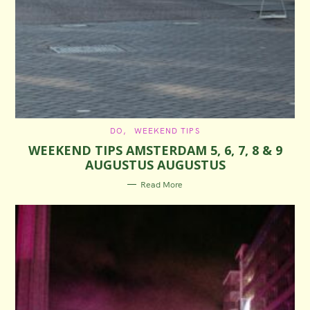
C
DO
WEEKEND TIPS
A
WEEKEND TIPS AMSTERDAM 5, 6, 7, 8 & 9
T
E
AUGUSTUS AUGUSTUS
G
O
R
Read More
I
E
S