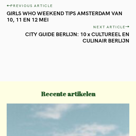
P
PREVIOUS ARTICLE
GIRLS WHO WEEKEND TIPS AMSTERDAM VAN
o
10, 11 EN 12 MEI
s
NEXT ARTICLE
t
CITY GUIDE BERLIJN: 10 x CULTUREEL EN
CULINAIR BERLIJN
n
a
v
i
g
a
Recente artikelen
t
i
o
n