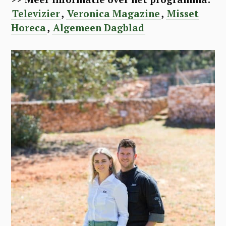
Televizier
,
Veronica Magazine
,
Misset
Horeca
,
Algemeen Dagblad
S
e
a
r
c
h