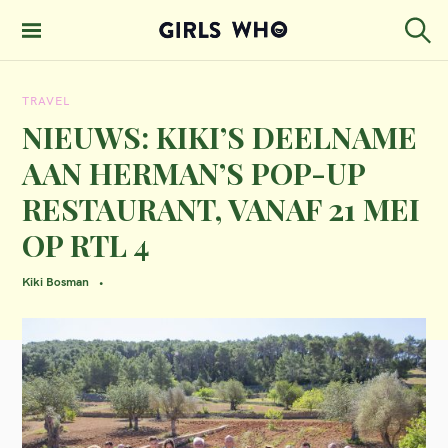
S
k
S
GIRLS WHO
e
i
MAGAZINE
a
TRAVEL
p
r
c
NIEUWS: KIKI’S DEELNAME
t
h
AAN HERMAN’S POP-UP
o
RESTAURANT, VANAF 21 MEI
c
OP RTL 4
o
n
Kiki Bosman
t
e
n
t