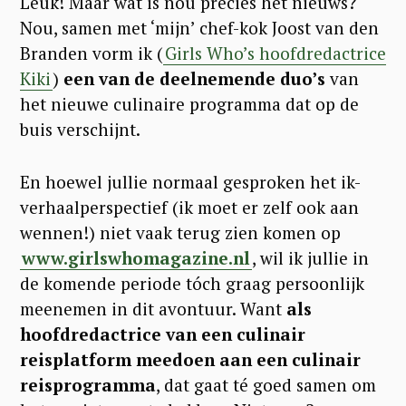
Leuk! Maar wat is nou precies hét nieuws?
Nou, samen met ‘mijn’ chef-kok Joost van den
Branden vorm ik (
Girls Who’s hoofdredactrice
Kiki
)
een van de deelnemende duo’s
van
het nieuwe culinaire programma dat op de
buis verschijnt.
En hoewel jullie normaal gesproken het ik-
verhaalperspectief (ik moet er zelf ook aan
wennen!) niet vaak terug zien komen op
www.girlswhomagazine.nl
, wil ik jullie in
de komende periode tóch graag persoonlijk
meenemen in dit avontuur. Want
als
hoofdredactrice van een culinair
reisplatform meedoen aan een culinair
reisprogramma
, dat gaat té goed samen om