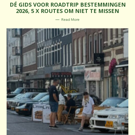
DÉ GIDS VOOR ROADTRIP BESTEMMINGEN
T
E
2026, 5 X ROUTES OM NIET TE MISSEN
G
O
R
Read More
I
E
S