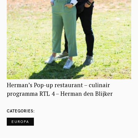
f
o
r
:
Herman’s Pop-up restaurant – culinair
programma RTL 4 – Herman den Blijker
CATEGORIES
EUROPA