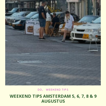
C
DO
WEEKEND TIPS
A
WEEKEND TIPS AMSTERDAM 5, 6, 7, 8 & 9
T
E
AUGUSTUS
G
O