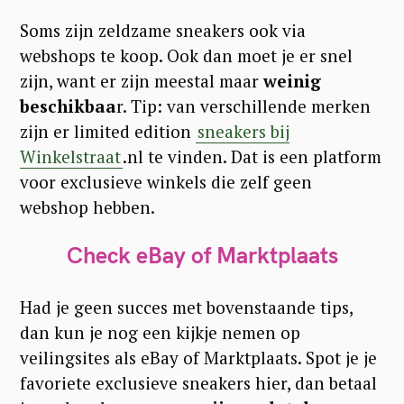
Soms zijn zeldzame sneakers ook via
S
webshops te koop. Ook dan moet je er snel
e
zijn, want er zijn meestal maar
weinig
a
beschikbaa
r. Tip: van verschillende merken
r
zijn er limited edition
sneakers bij
c
Winkelstraat
.nl te vinden. Dat is een platform
h
voor exclusieve winkels die zelf geen
webshop hebben.
f
o
Check eBay of Marktplaats
r
:
Had je geen succes met bovenstaande tips,
dan kun je nog een kijkje nemen op
veilingsites als eBay of Marktplaats. Spot je je
favoriete exclusieve sneakers hier, dan betaal