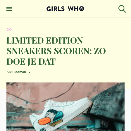
S
k
S
GIRLS WHO
e
i
MAGAZINE
a
DO
p
r
c
LIMITED EDITION
t
h
SNEAKERS SCOREN: ZO
o
DOE JE DAT
c
o
Kiki Bosman
n
t
e
n
t