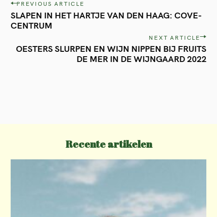
P
PREVIOUS ARTICLE
SLAPEN IN HET HARTJE VAN DEN HAAG: COVE-
o
CENTRUM
s
NEXT ARTICLE
t
OESTERS SLURPEN EN WIJN NIPPEN BIJ FRUITS
DE MER IN DE WIJNGAARD 2022
n
a
v
i
g
a
Recente artikelen
t
i
o
n