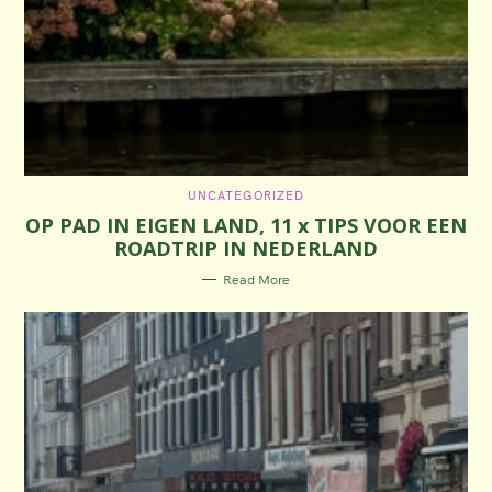
C
UNCATEGORIZED
A
OP PAD IN EIGEN LAND, 11 x TIPS VOOR EEN
T
E
ROADTRIP IN NEDERLAND
G
O
R
Read More
I
E
S