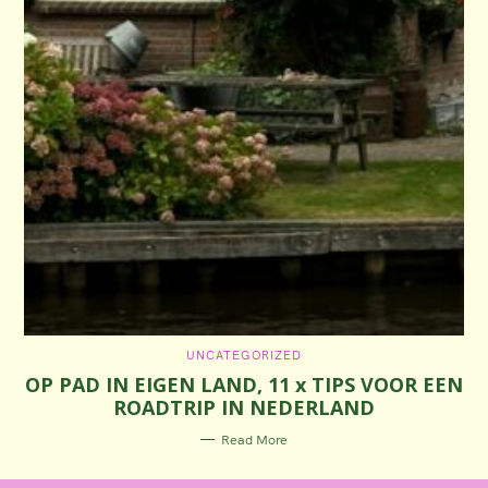
C
UNCATEGORIZED
A
OP PAD IN EIGEN LAND, 11 x TIPS VOOR EEN
T
E
ROADTRIP IN NEDERLAND
G
O
R
Read More
I
E
S