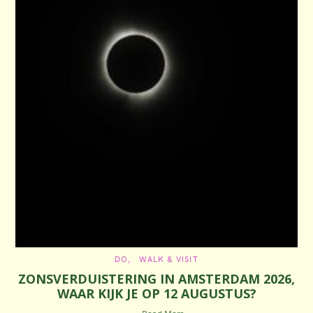
C
DO
WALK & VISIT
A
ZONSVERDUISTERING IN AMSTERDAM 2026,
T
E
WAAR KIJK JE OP 12 AUGUSTUS?
G
O
R