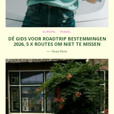
C
EUROPA
TRAVEL
A
DÉ GIDS VOOR ROADTRIP BESTEMMINGEN
T
E
2026, 5 X ROUTES OM NIET TE MISSEN
G
O
R
Read More
I
E
S