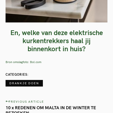
En, welke van deze elektrische
kurkentrekkers haal jij
binnenkort in huis?
Bron omslagfoto: Bol.com
CATEGORIES
DRANKJE DOEN
P
PREVIOUS ARTICLE
10 x REDENEN OM MALTA IN DE WINTER TE
o
BEZOEKEN