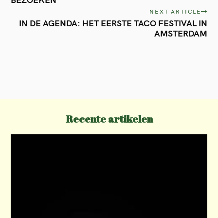
s
NEXT ARTICLE
t
IN DE AGENDA: HET EERSTE TACO FESTIVAL IN
AMSTERDAM
n
a
v
i
g
a
Recente artikelen
t
i
o
n