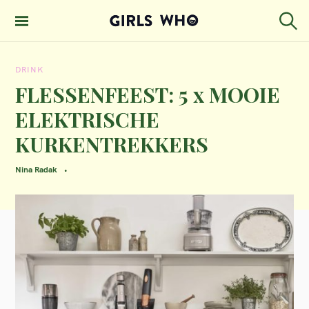
S
k
S
GIRLS WHO
e
i
MAGAZINE
a
DRINK
p
r
c
FLESSENFEEST: 5 x MOOIE
t
h
ELEKTRISCHE
o
KURKENTREKKERS
c
o
Nina Radak
n
t
e
n
t