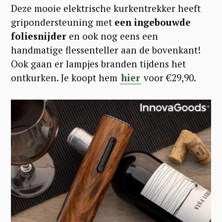
Deze mooie elektrische kurkentrekker heeft
gripondersteuning met
een ingebouwde
foliesnijder
en ook nog eens een
handmatige flessenteller aan de bovenkant!
Ook gaan er lampjes branden tijdens het
ontkurken. Je koopt hem
hier
voor €29,90.
S
e
a
r
c
h
f