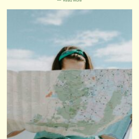
Read More
I
E
S