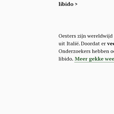
libido >
Oesters zijn wereldwijd
uit Italië. Doordat er
ve
Onderzoekers hebben oo
libido.
Meer gekke weet
S
e