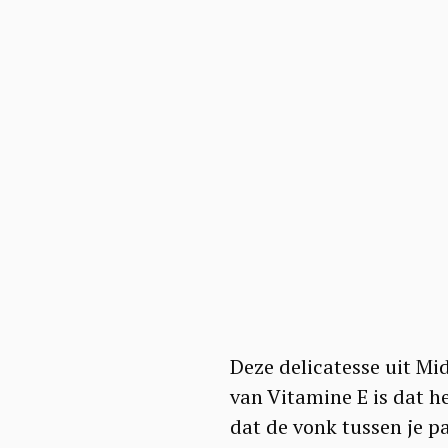
a
r
c
h
f
o
r
:
Deze delicatesse uit Mi
van Vitamine E is dat h
dat de vonk tussen je pa