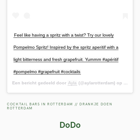
Feel like having a spritz with a twist? Try our lovely
Pompelmo Spritz! Inspired by the spritz aperitif with a
light bitterness and fresh grapefruit. Yummm #apéritif
#pompelmo #grapefruit #cocktails
Een bericht gedeeld door
Ayla
(@aylarotterdam) op
20 Aug 
COCKTAIL BARS IN ROTTERDAM // DRANKJE DOEN
ROTTERDAM
DoDo
S