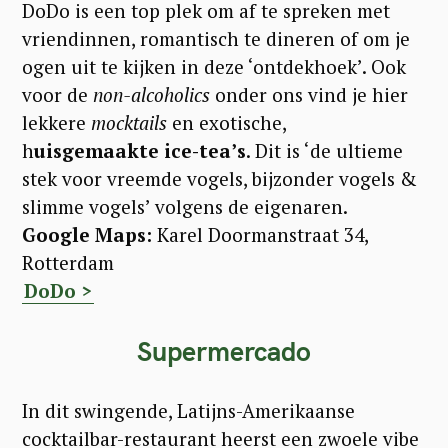
DoDo is een top plek om af te spreken met
e
vriendinnen, romantisch te dineren of om je
a
ogen uit te kijken in deze ‘ontdekhoek’. Ook
r
voor de
non-alcoholics
onder ons vind je hier
c
lekkere
mocktails
en exotische,
h
h
uisgemaakte ice-tea’s
. Dit is ‘de ultieme
f
stek voor vreemde vogels, bijzonder vogels &
o
slimme vogels’ volgens de eigenaren.
Google Maps:
Karel Doormanstraat 34,
r
Rotterdam
:
DoDo >
Supermercado
In dit swingende, Latijns-Amerikaanse
cocktailbar-restaurant heerst een zwoele vibe