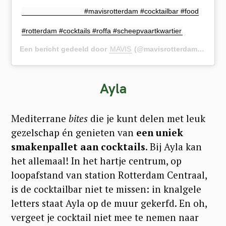
⠀⠀⠀⠀⠀⠀⠀⠀⠀⠀⠀⠀⁠ #mavisrotterdam #cocktailbar #food
#rotterdam #cocktails #roffa #scheepvaartkwartier
Een bericht gedeeld door
MAVIS
(@mavisrotterdam) op
1 J
Ayla
Mediterrane
bites
die je kunt delen met leuk
gezelschap én genieten van
een uniek
smakenpallet aan cocktails
. Bij Ayla kan
het allemaal! In het hartje centrum, op
loopafstand van station Rotterdam Centraal,
is de cocktailbar niet te missen: in knalgele
letters staat Ayla op de muur gekerfd. En oh,
vergeet je cocktail niet mee te nemen naar