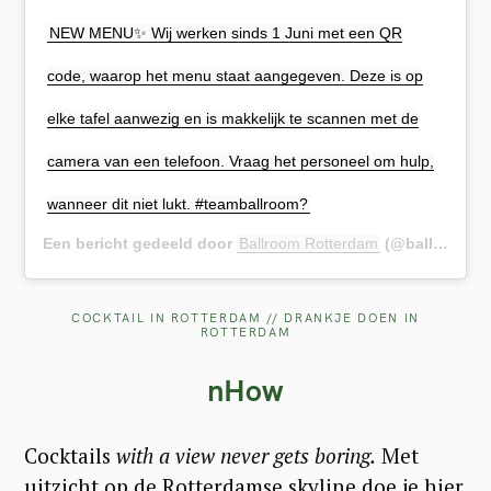
NEW MENU✨ Wij werken sinds 1 Juni met een QR
code, waarop het menu staat aangegeven. Deze is op
elke tafel aanwezig en is makkelijk te scannen met de
camera van een telefoon. Vraag het personeel om hulp,
wanneer dit niet lukt. #teamballroom?
Een bericht gedeeld door
Ballroom Rotterdam
(@ballroomrdam) op
COCKTAIL IN ROTTERDAM // DRANKJE DOEN IN
ROTTERDAM
nHow
Cocktails
with a view
never gets boring.
Met
uitzicht op de Rotterdamse skyline doe je hier