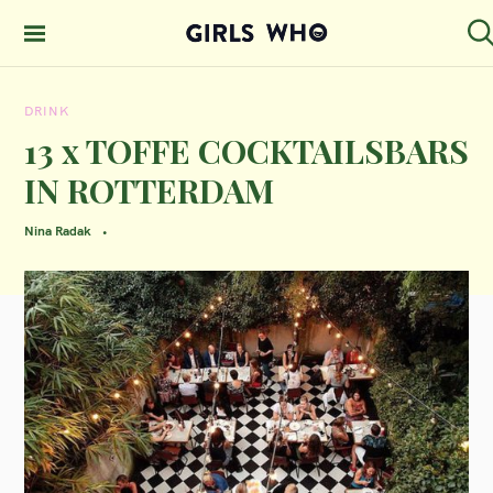
S
k
S
GIRLS WHO
e
i
MAGAZINE
a
DRINK
p
r
c
13 x TOFFE COCKTAILSBARS
t
h
IN ROTTERDAM
o
c
Nina Radak
o
n
t
e
n
t