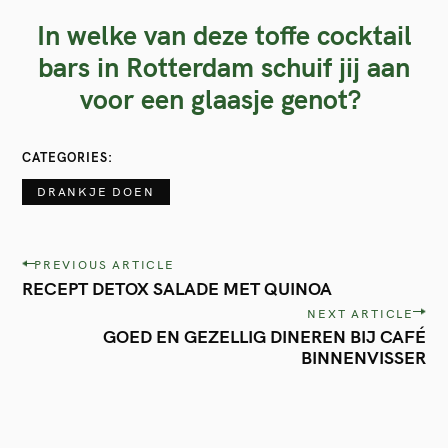
In welke van deze toffe cocktail
bars in Rotterdam schuif jij aan
voor een glaasje genot?
CATEGORIES
DRANKJE DOEN
P
PREVIOUS ARTICLE
RECEPT DETOX SALADE MET QUINOA
o
NEXT ARTICLE
s
GOED EN GEZELLIG DINEREN BIJ CAFÉ
t
BINNENVISSER
n
a