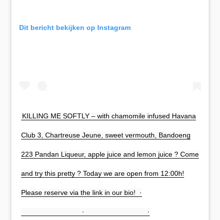
Dit bericht bekijken op Instagram
KILLING ME SOFTLY – with chamomile infused Havana
Club 3, Chartreuse Jeune, sweet vermouth, Bandoeng
223 Pandan Liqueur, apple juice and lemon juice ?⁠ Come
and try this pretty ? Today we are open from 12:00h!
Please reserve via the link in our bio! ⁠ ·
⠀⠀⠀⠀⠀⠀⠀⠀⠀⠀⠀⠀⁠ · ⠀⠀⠀⠀⠀⠀⠀⠀⠀⠀⠀⠀⁠ ·