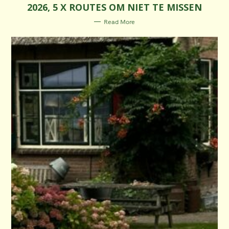
E
2026, 5 X ROUTES OM NIET TE MISSEN
G
O
R
Read More
I
E
S