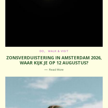
C
DO
WALK & VISIT
A
ZONSVERDUISTERING IN AMSTERDAM 2026,
T
E
WAAR KIJK JE OP 12 AUGUSTUS?
G
O
R
Read More
I
E
S