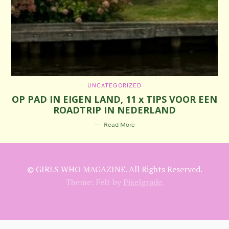
C
UNCATEGORIZED
A
OP PAD IN EIGEN LAND, 11 x TIPS VOOR EEN
T
E
ROADTRIP IN NEDERLAND
G
O
R
Read More
I
E
S
© GIRLS WHO MAGAZINE. All Rights Reserved.
Theme: Felt by
Pixelgrade
.