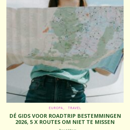
C
EUROPA
TRAVEL
A
DÉ GIDS VOOR ROADTRIP BESTEMMINGEN
T
E
2026, 5 X ROUTES OM NIET TE MISSEN
G
O
R