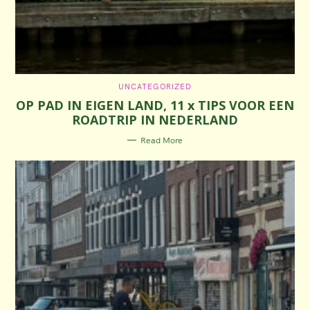
C
UNCATEGORIZED
A
OP PAD IN EIGEN LAND, 11 x TIPS VOOR EEN
T
E
ROADTRIP IN NEDERLAND
G
O
R
Read More
I
E
S