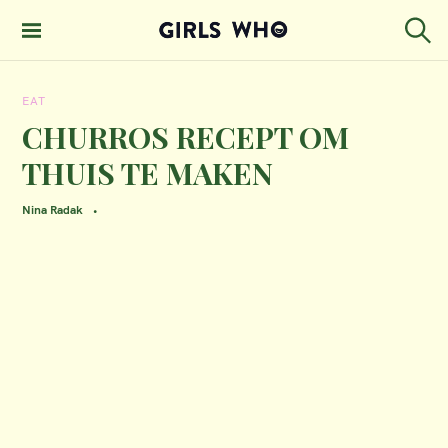
S
k
S
GIRLS WHO
e
i
MAGAZINE
a
EAT
p
r
c
CHURROS RECEPT OM
t
h
THUIS TE MAKEN
o
c
Nina Radak
o
n
t
e
n
t