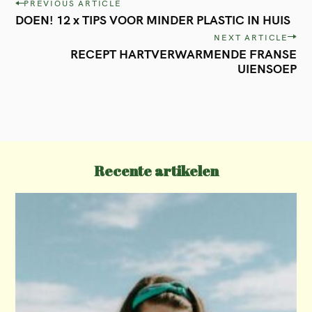
P
PREVIOUS ARTICLE
DOEN! 12 x TIPS VOOR MINDER PLASTIC IN HUIS
o
NEXT ARTICLE
s
RECEPT HARTVERWARMENDE FRANSE
t
UIENSOEP
n
a
v
i
Recente artikelen
g
a
t
i
o
n