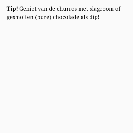
S
Tip!
Geniet van de churros met slagroom of
e
gesmolten (pure) chocolade als dip!
a
r
c
h
f
o
r
: