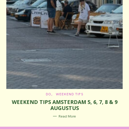
C
DO
WEEKEND TIPS
A
WEEKEND TIPS AMSTERDAM 5, 6, 7, 8 & 9
T
E
AUGUSTUS
G
O
R
Read More
I
E
S