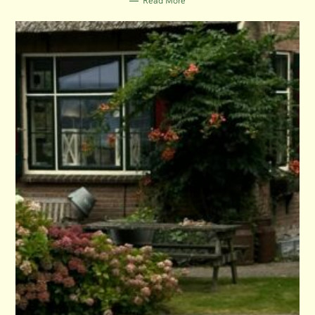
Read More
I
E
S