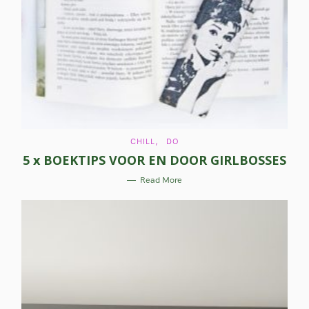
C
CHILL
DO
A
5 x BOEKTIPS VOOR EN DOOR GIRLBOSSES
T
E
G
Read More
O
R
I
E
S
S
e
a
r
c