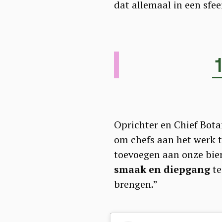
dat allemaal in een sfee
1
Oprichter en Chief Bota
om chefs aan het werk t
toevoegen aan onze bier
smaak en diepgang
te
brengen.”
S
e