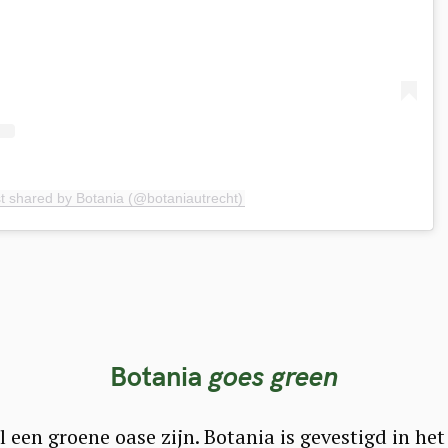
t shared by Botania (@botaniautrecht)
Botania
goes green
al een groene oase zijn. Botania is gevestigd in he