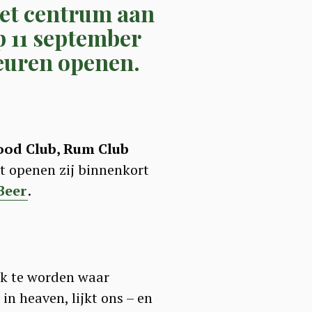
et centrum aan
p 11 september
euren openen.
ood Club, Rum Club
ht openen zij binnenkort
Beer
.
ek te worden waar
 heaven, lijkt ons – en