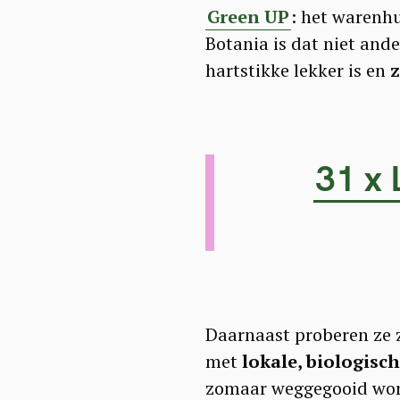
Green UP
: het warenh
Botania is dat niet an
hartstikke lekker is en
z
31 x 
Daarnaast proberen ze 
met
lokale, biologisc
zomaar weggegooid word