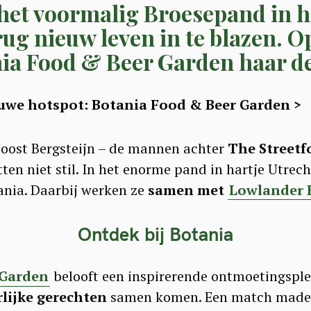
het voormalig Broesepand in h
ug nieuw leven in te blazen. O
ania Food & Beer Garden haar d
euwe hotspot: Botania Food & Beer Garden >
oost Bergsteijn – de mannen achter
The Streetf
tten niet stil. In het enorme pand in hartje Utrec
ania. Daarbij werken ze
samen met
Lowlander 
Ontdek bij Botania
 Garden
belooft een inspirerende ontmoetingspl
rlijke gerechten
samen komen. Een match made in