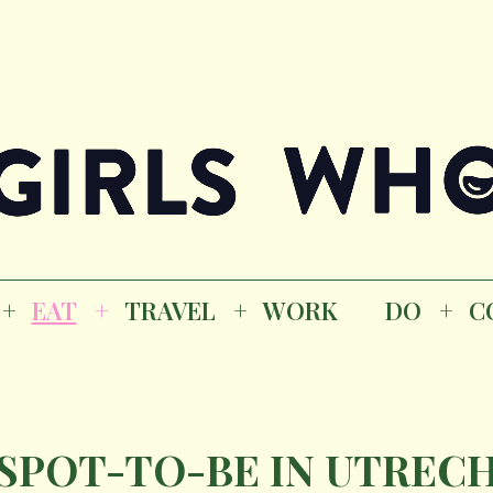
Magazine
K
EAT
TRAVEL
WORK
DO
CO
GI
EAT
TRAVEL
WORK
DO
C
M
SPOT-TO-BE IN UTRECH