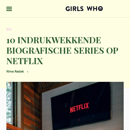
S
k
GIRLS WHO 
i
DO
p
10 INDRUKWEKKENDE
t
BIOGRAFISCHE SERIES OP
o
NETFLIX
c
o
Nina Radak
n
t
e
n
t