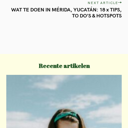
s
NEXT ARTICLE
t
WAT TE DOEN IN MÉRIDA, YUCATÁN: 18 x TIPS,
TO DO’S & HOTSPOTS
n
a
v
i
g
a
Recente artikelen
t
i
o
n