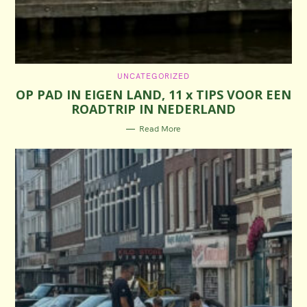
C
UNCATEGORIZED
A
OP PAD IN EIGEN LAND, 11 x TIPS VOOR EEN
T
E
ROADTRIP IN NEDERLAND
G
O
R
Read More
I
E
S