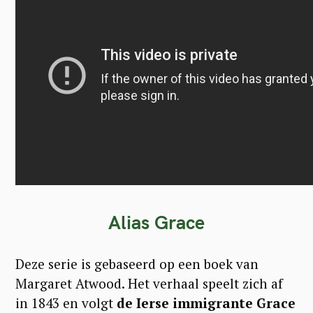
S
e
a
r
c
h
f
o
r
:
Alias Grace
Deze serie is gebaseerd op een boek van
Margaret Atwood. Het verhaal speelt zich af
in 1843 en volgt
de Ierse immigrante Grace