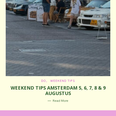
C
DO
WEEKEND TIPS
A
WEEKEND TIPS AMSTERDAM 5, 6, 7, 8 & 9
T
E
AUGUSTUS
G
O
R
Read More
I
E
S