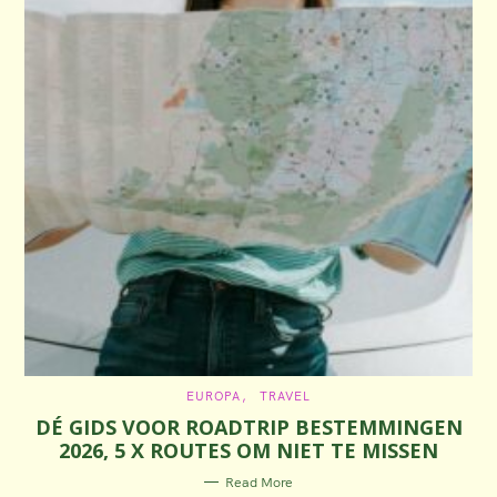
C
EUROPA
TRAVEL
A
DÉ GIDS VOOR ROADTRIP BESTEMMINGEN
T
E
2026, 5 X ROUTES OM NIET TE MISSEN
G
O
R
Read More
I