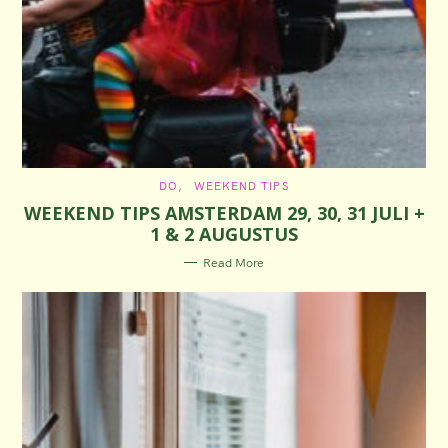
C
DO
WEEKEND TIPS
A
WEEKEND TIPS AMSTERDAM 29, 30, 31 JULI +
T
E
1 & 2 AUGUSTUS
G
O
R
Read More
I
E
S