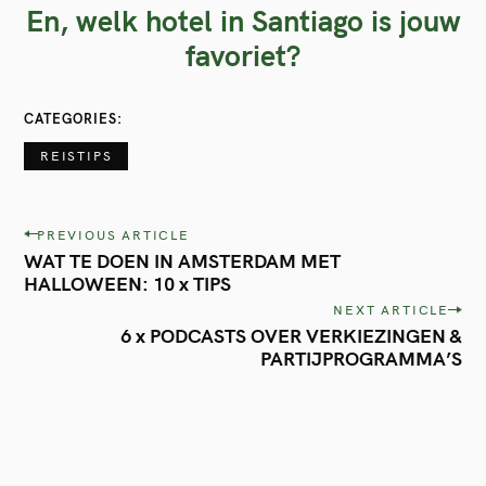
En, welk hotel in Santiago is jouw
favoriet?
CATEGORIES
REISTIPS
P
PREVIOUS ARTICLE
WAT TE DOEN IN AMSTERDAM MET
o
HALLOWEEN: 10 x TIPS
s
NEXT ARTICLE
t
6 x PODCASTS OVER VERKIEZINGEN &
PARTIJPROGRAMMA’S
n
a
v
i