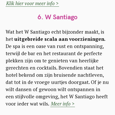
Klik hier voor meer info >
r
c
6.
W Santiago
h
f
Wat het W Santiago echt bijzonder maakt, is
o
het
uitgebreide scala aan voorzieningen
.
r
De spa is een oase van rust en ontspanning,
terwijl de bar en het restaurant de perfecte
:
plekken zijn om te genieten van heerlijke
gerechten en cocktails. Bovendien staat het
hotel bekend om zijn bruisende nachtleven,
dat tot in de vroege uurtjes doorgaat. Of je nu
wilt dansen of gewoon wilt ontspannen in
een stijlvolle omgeving, het W Santiago heeft
voor ieder wat wils.
Meer info >