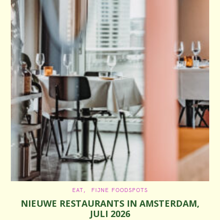
C
EAT
FIJNE FOODSPOTS
A
NIEUWE RESTAURANTS IN AMSTERDAM,
T
E
JULI 2026
G
O