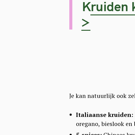
Kruiden 
>
Je kan natuurlijk ook z
Italiaanse kruiden:
oregano, bieslook en 
5-spices:
Chinees kru