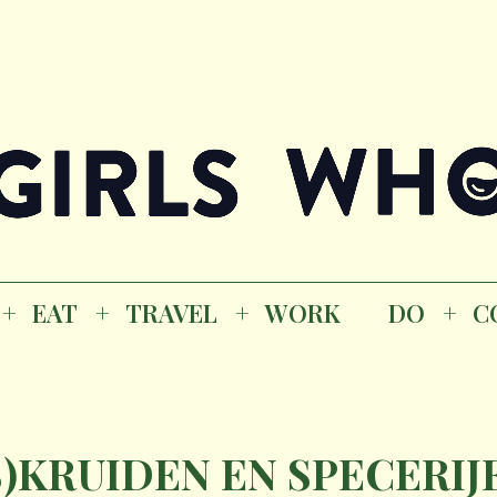
Magazine
K
EAT
TRAVEL
WORK
DO
CO
GI
EAT
TRAVEL
WORK
DO
C
M
S)KRUIDEN EN SPECERIJE