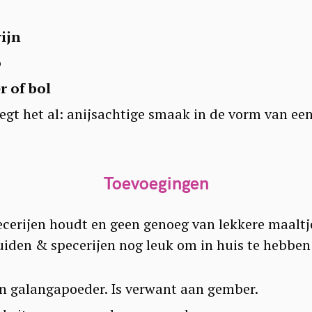
ijn
Press Esc to cancel.
o
 of bol
gt het al: anijsachtige smaak in de vorm van een 
Toevoegingen
ecerijen houdt en geen genoeg van lekkere maaltj
uiden & specerijen nog leuk om in huis te hebben
 galangapoeder. Is verwant aan gember.