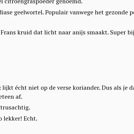
l citroengraspoeder genoemd.
iase geelwortel. Populair vanwege het gezonde po
Frans kruid dat licht naar anijs smaakt. Super bi
:
lijkt écht niet op de verse koriander. Dus als je 
eteen af.
trusachtig.
o lekker! Echt.