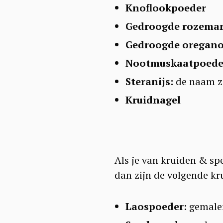
a
Knoflookpoeder
r
Gedroogde rozemar
c
Gedroogde oregan
h
Nootmuskaatpoeder
f
Steranijs:
de naam ze
o
Kruidnagel
r
:
Als je van kruiden & sp
dan zijn de volgende kr
Laospoeder:
gemalen