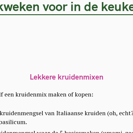
kweken voor in de keuke
Lekkere kruidenmixen
elf een kruidenmix maken of kopen:
kruidenmengsel van Italiaanse kruiden (oh, echt?)
basilicum.
idenmengsel waar de 5 basissmaken (umami, zoet,