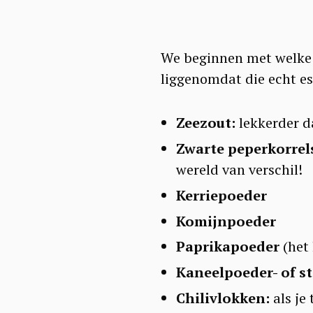
We beginnen met welke 
liggenomdat die echt es
Zeezout:
lekkerder d
Zwarte peperkorrel
wereld van verschil!
Kerriepoeder
Komijnpoeder
Paprikapoeder
(het 
S
Kaneelpoeder- of s
e
Chilivlokken:
als je