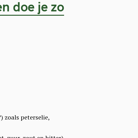
n doe je zo
 zoals peterselie,
 zuur, zout en bitter)