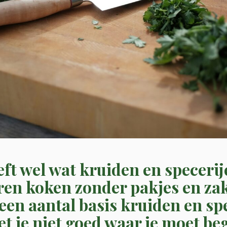
ft wel wat kruiden en specerij
eren koken zonder pakjes en za
een aantal basis kruiden en spe
et je niet goed waar je moet b