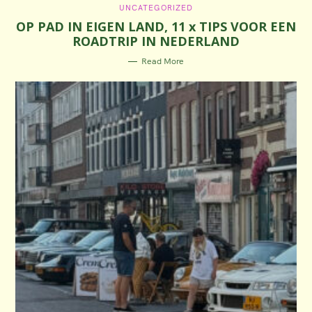
C
UNCATEGORIZED
A
OP PAD IN EIGEN LAND, 11 x TIPS VOOR EEN
T
E
ROADTRIP IN NEDERLAND
G
O
R
Read More
I
E
S