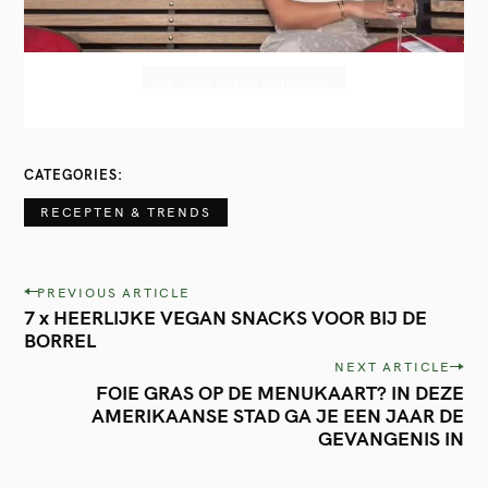
Volg ons op Instagram!
CATEGORIES
RECEPTEN & TRENDS
P
PREVIOUS ARTICLE
7 x HEERLIJKE VEGAN SNACKS VOOR BIJ DE
o
BORREL
s
NEXT ARTICLE
t
FOIE GRAS OP DE MENUKAART? IN DEZE
AMERIKAANSE STAD GA JE EEN JAAR DE
n
GEVANGENIS IN
a