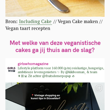
:
Bron:
Including Cake
// Vegan Cake maken //
Vegan taart recepten
Met welke van deze veganistische
cakes ga jij thuis aan de slag?
girlswhomagazine
Lifestyle platform voor 160.000 (p/m) reislustige, hongerige,
ambitieuze levensgenieters ✨
By @kikibosman_ & team
👩🏼‍💻
Zit achter @fruitsdemerpopup 🦪