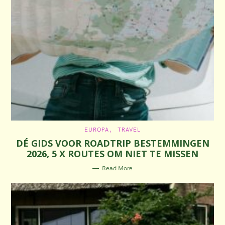
C
EUROPA
TRAVEL
A
DÉ GIDS VOOR ROADTRIP BESTEMMINGEN
T
E
2026, 5 X ROUTES OM NIET TE MISSEN
G
O
R
Read More
I
E
S