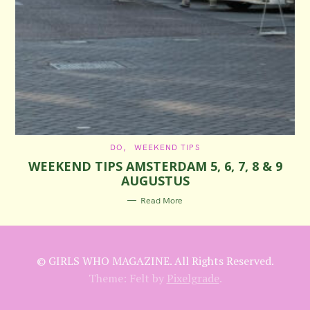
C
DO
WEEKEND TIPS
A
WEEKEND TIPS AMSTERDAM 5, 6, 7, 8 & 9
T
E
AUGUSTUS
G
O
R
Read More
I
E
S
© GIRLS WHO MAGAZINE. All Rights Reserved.
Theme: Felt by
Pixelgrade
.