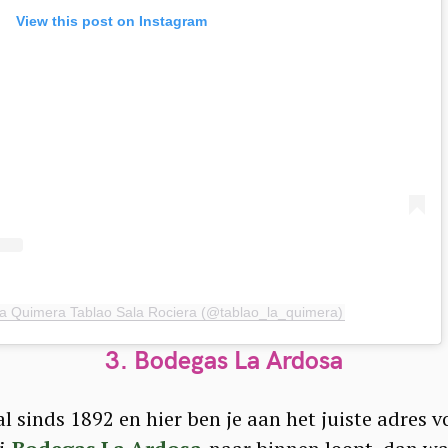
View this post on Instagram
La Quimera Tablao Sala Rociera (@tablao_la_quimera)
3. Bodegas La Ardosa
l sinds 1892 en hier ben je aan het juiste adres v