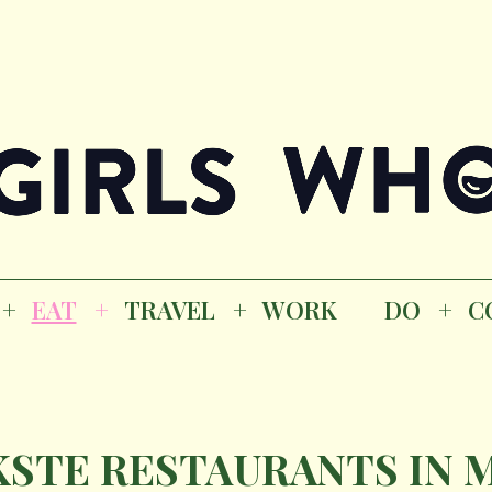
Magazine
K
EAT
TRAVEL
WORK
DO
CO
GI
EAT
TRAVEL
WORK
DO
C
M
UKSTE RESTAURANTS IN