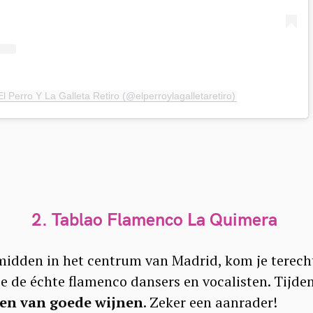
Press Esc to cancel.
l Perro Y La Galleta Retiro (@elperroylagalletaretiro)
2. Tablao Flamenco La Quimera
midden in het centrum van Madrid, kom je terech
 je de échte flamenco dansers en vocalisten. Tijde
ten van goede wijnen
. Zeker een aanrader!