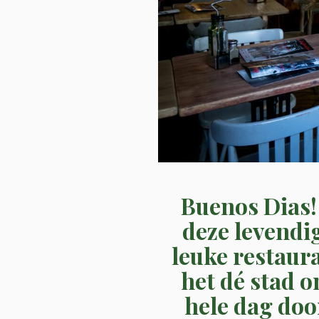
Buenos Dias! 
deze levendig
leuke restaura
het dé stad 
hele dag door