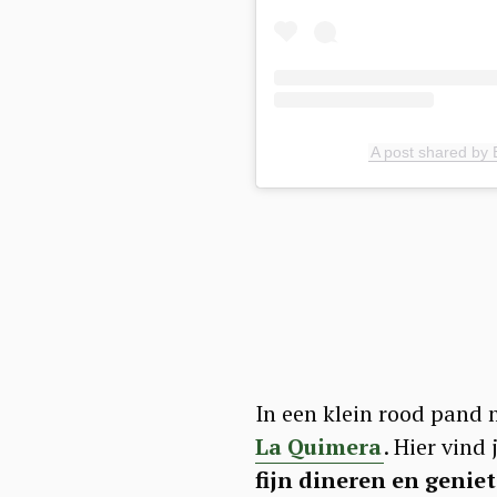
a
r
c
h
f
A post shared by E
o
r
:
In een klein rood pand 
La Quimera
. Hier vind
fijn dineren en genie