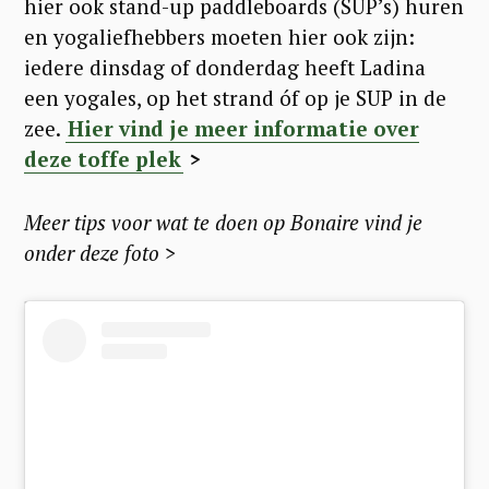
hier ook stand-up paddleboards (SUP’s) huren
a
en yogaliefhebbers moeten hier ook zijn:
r
iedere dinsdag of donderdag heeft Ladina
c
een yogales, op het strand óf op je SUP in de
h
zee.
Hier vind je meer informatie over
f
deze toffe plek
>
o
r
Meer tips voor wat te doen op Bonaire vind je
onder deze foto >
: