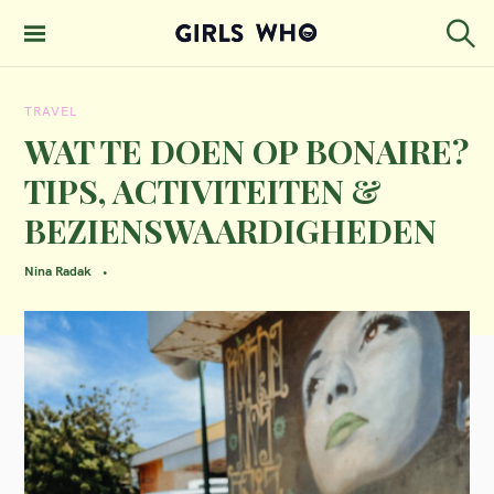
S
k
S
GIRLS WHO
e
i
MAGAZINE
a
TRAVEL
p
r
c
WAT TE DOEN OP BONAIRE?
t
h
TIPS, ACTIVITEITEN &
o
BEZIENSWAARDIGHEDEN
c
o
Nina Radak
n
t
e
n
t