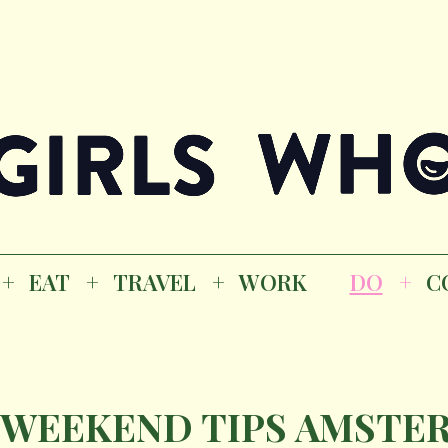
Magazine
K
EAT
TRAVEL
WORK
DO
CO
GI
EAT
TRAVEL
WORK
DO
C
M
 WEEKEND TIPS AMSTER