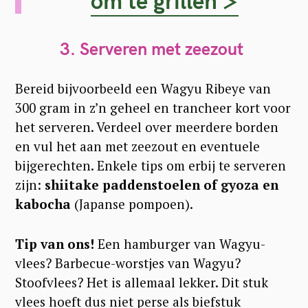
om te grillen >
c
h
3. Serveren met zeezout
f
o
Bereid bijvoorbeeld een Wagyu Ribeye van
r
300 gram in z’n geheel en trancheer kort voor
het serveren. Verdeel over meerdere borden
:
en vul het aan met zeezout en eventuele
bijgerechten. Enkele tips om erbij te serveren
zijn:
shiitake paddenstoelen of gyoza en
kabocha
(Japanse pompoen).
Tip van ons!
Een hamburger van Wagyu-
vlees? Barbecue-worstjes van Wagyu?
Stoofvlees? Het is allemaal lekker. Dit stuk
vlees hoeft dus niet perse als biefstuk