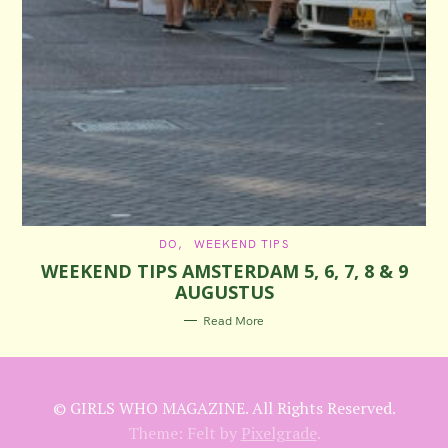
C
DO
WEEKEND TIPS
A
WEEKEND TIPS AMSTERDAM 5, 6, 7, 8 & 9
T
E
AUGUSTUS
G
O
R
Read More
I
E
S
© GIRLS WHO MAGAZINE. All Rights Reserved.
Theme: Felt by
Pixelgrade
.