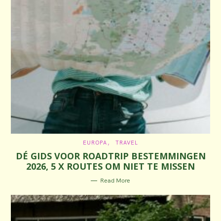
C
EUROPA
TRAVEL
A
DÉ GIDS VOOR ROADTRIP BESTEMMINGEN
T
E
2026, 5 X ROUTES OM NIET TE MISSEN
G
O
R
Read More
I
E
S