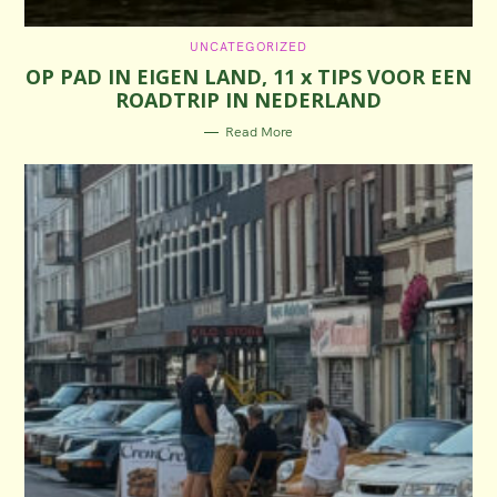
C
UNCATEGORIZED
A
OP PAD IN EIGEN LAND, 11 x TIPS VOOR EEN
T
E
ROADTRIP IN NEDERLAND
G
O
R
Read More
I
E
S