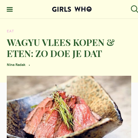
S
k
S
GIRLS WHO
e
i
MAGAZINE
a
EAT
p
r
c
WAGYU VLEES KOPEN &
t
h
ETEN: ZO DOE JE DAT
o
c
Nina Radak
o
n
t
e
n
t