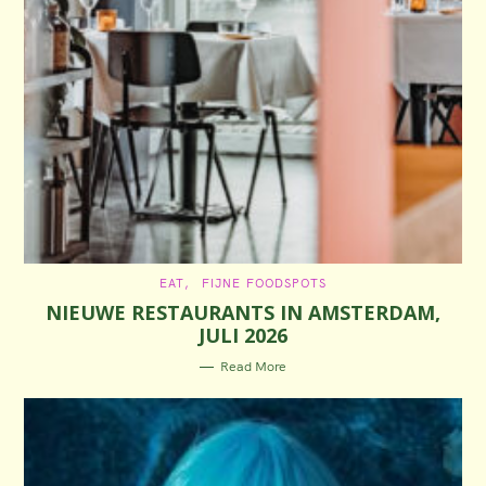
C
EAT
FIJNE FOODSPOTS
A
NIEUWE RESTAURANTS IN AMSTERDAM,
T
E
JULI 2026
G
O
R
Read More
I
E
S