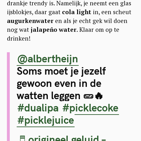
drankje trendy is. Namelijk, je neemt een glas
ijsblokjes, daar gaat
cola light
in, een scheut
augurkenwater
en als je echt gek wil doen
nog wat
jalapeño water
. Klaar om op te
drinken!
@albertheijn
Soms moet je jezelf
gewoon even in de
watten leggen 🥒🔥
#dualipa
#picklecoke
#picklejuice
♬ origineel geluid –