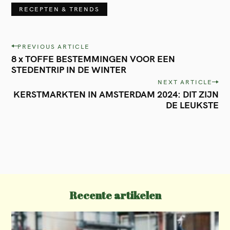
RECEPTEN & TRENDS
P
PREVIOUS ARTICLE
8 x TOFFE BESTEMMINGEN VOOR EEN
o
STEDENTRIP IN DE WINTER
s
NEXT ARTICLE
t
KERSTMARKTEN IN AMSTERDAM 2024: DIT ZIJN
DE LEUKSTE
n
a
v
i
g
a
Recente artikelen
t
i