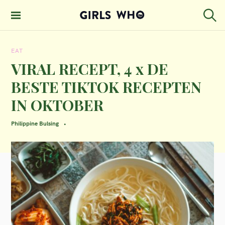
S
k
S
GIRLS WHO
e
i
MAGAZINE
a
EAT
p
r
c
VIRAL RECEPT, 4 x DE
t
h
BESTE TIKTOK RECEPTEN
o
IN OKTOBER
c
o
Philippine Bulsing
n
t
e
n
t