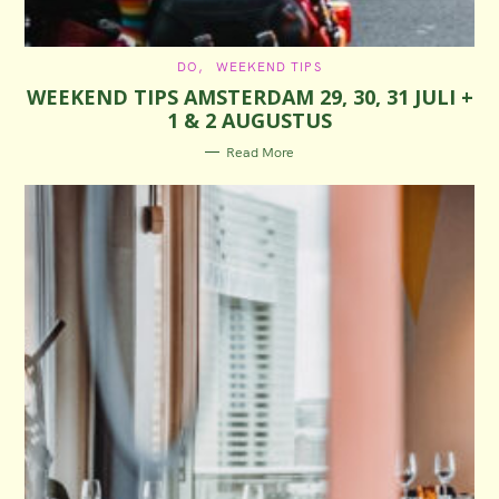
C
DO
WEEKEND TIPS
A
WEEKEND TIPS AMSTERDAM 29, 30, 31 JULI +
T
E
1 & 2 AUGUSTUS
G
O
R
Read More
I
E
S