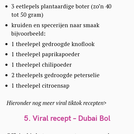
3 eetlepels plantaardige boter (zo’n 40
tot 50 gram)
S
kruiden en specerijen naar smaak
bijvoorbeeld:
e
1 theelepel gedroogde knoflook
a
r
1 theelepel paprikapoeder
c
1 theelepel chilipoeder
h
2 theelepels gedroogde peterselie
f
1 theelepel citroensap
o
r
Hieronder nog meer viral tiktok recepten>
:
5. Viral recept – Dubai Bol