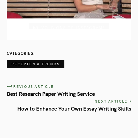
VOLG ONS OP INSTAGRAM!
CATEGORIES
RECEPTEN & TRENDS
P
PREVIOUS ARTICLE
Best Research Paper Writing Service
o
NEXT ARTICLE
s
How to Enhance Your Own Essay Writing Skills
t
n
a