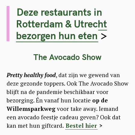
Deze restaurants in
Rotterdam & Utrecht
bezorgen hun eten
>
The Avocado Show
Pretty healthy food
, dat zijn we gewend van
S
deze gezonde toppers. Ook The Avocado Show
e
blijft na de pandemie beschikbaar voor
a
bezorging. Én vanaf hun locatie
op de
r
Willemsparkweg
voor take away. Iemand
een avocado feestje cadeau geven? Ook dat
c
kan met hun giftcard.
Bestel hier
>
h