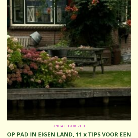
C
UNCATEGORIZED
A
OP PAD IN EIGEN LAND, 11 x TIPS VOOR EEN
T
E