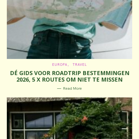
C
EUROPA
TRAVEL
A
DÉ GIDS VOOR ROADTRIP BESTEMMINGEN
T
E
2026, 5 X ROUTES OM NIET TE MISSEN
G
O
R
Read More
I
E
S