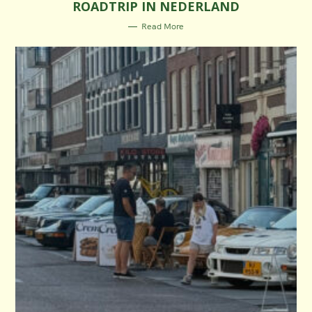
ROADTRIP IN NEDERLAND
G
O
R
Read More
I
E
S