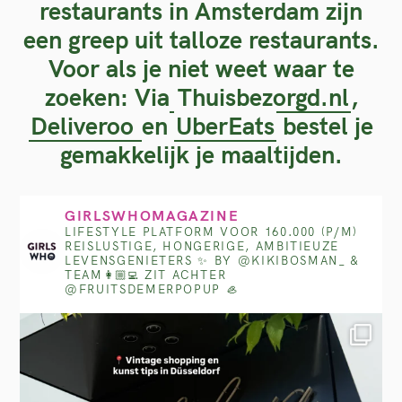
restaurants in Amsterdam zijn
een greep uit talloze restaurants.
Voor als je niet weet waar te
zoeken: Via
Thuisbezorgd.nl
,
Deliveroo
en
UberEats
bestel je
gemakkelijk je maaltijden.
GIRLSWHOMAGAZINE
LIFESTYLE PLATFORM VOOR 160.000 (P/M)
REISLUSTIGE, HONGERIGE, AMBITIEUZE
LEVENSGENIETERS ✨
BY @KIKIBOSMAN_ &
TEAM👩🏼‍💻
ZIT ACHTER
@FRUITSDEMERPOPUP 🦪