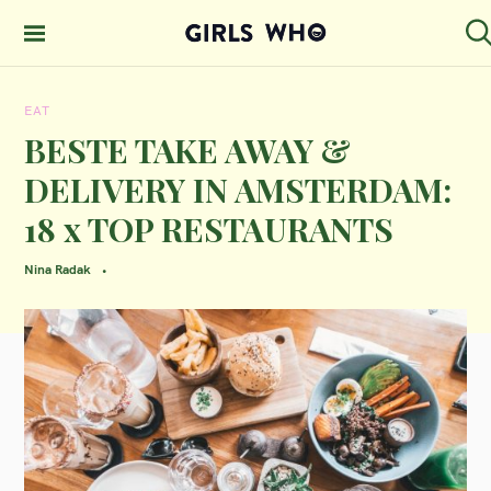
S
k
S
GIRLS WHO
e
i
MAGAZINE
a
EAT
p
r
c
BESTE TAKE AWAY &
t
h
DELIVERY IN AMSTERDAM:
o
18 x TOP RESTAURANTS
c
o
Nina Radak
n
t
e
n
t