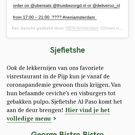
order on @ubereats @thuisbezorgd.nl or @deliveroo_nl
from 17:00 – 21:00. ???? #neniamsterdam ​
Een bericht gedeeld door
NENI Amsterdam
(@neni.netherlands) op
Sjefietshe
Ook de lekkernijen van ons favoriete
visrestaurant in de Pijp kun je vanaf de
coronapandemie gewoon thuis krijgen. Van
hun befaamde ceviche’s en visburgers tot
gebakken pulpo. Sjefietshe Al Paso komt het
aan de deur brengen!
Hier vind je het
volledige menu
>
George Bistro Bistro