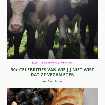
:
C
EAT
RECEPTEN & TRENDS
A
30+ CELEBRITIES VAN WIE JIJ NIET WIST
T
E
DAT ZE VEGAN ETEN
G
O
R
Read More
I
E
S