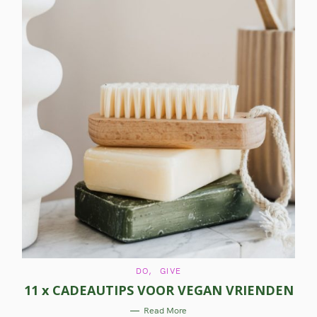
C
DO
GIVE
A
11 x CADEAUTIPS VOOR VEGAN VRIENDEN
T
E
G
Read More
O