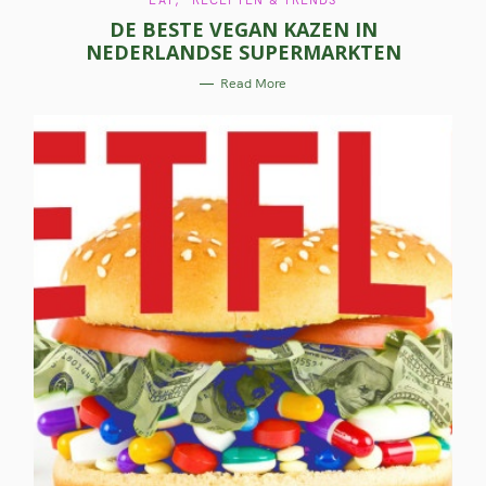
EAT
RECEPTEN & TRENDS
A
DE BESTE VEGAN KAZEN IN
T
E
NEDERLANDSE SUPERMARKTEN
G
O
R
Read More
I
E
S