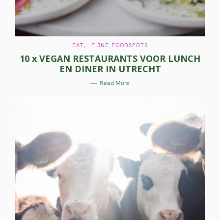
C
EAT
FIJNE FOODSPOTS
A
10 x VEGAN RESTAURANTS VOOR LUNCH
T
E
EN DINER IN UTRECHT
G
O
S
R
Read More
I
E
e
S
a
r
c
h
f
o
r