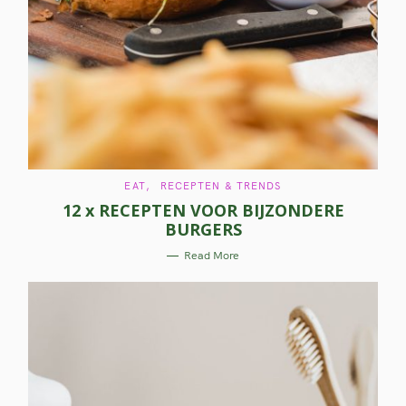
C
EAT
RECEPTEN & TRENDS
A
12 x RECEPTEN VOOR BIJZONDERE
T
E
BURGERS
G
O
R
Read More
I
E
S