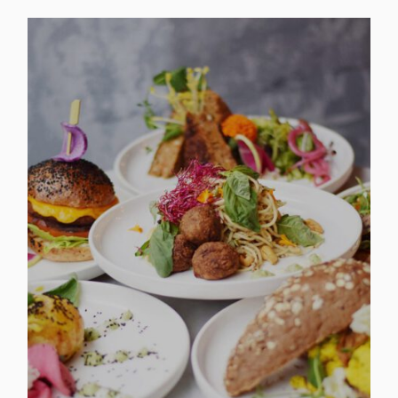
R
I
E
S