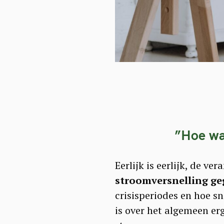
”
Hoe wa
Eerlijk is eerlijk, de v
stroomversnelling g
crisisperiodes en hoe sn
is over het algemeen erg