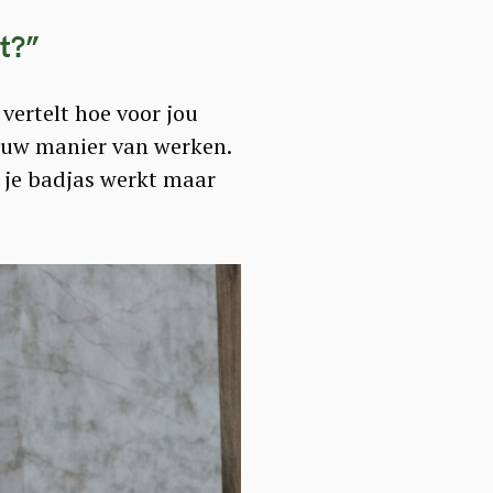
t?
”
e vertelt hoe voor jou
jouw manier van werken.
in je badjas werkt maar