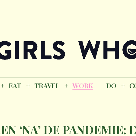
Magazine
K
EAT
TRAVEL
WORK
DO
CO
GI
EAT
TRAVEL
WORK
DO
C
M
EN ‘NA’ DE PANDEMIE: 