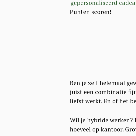
gepersonaliseerd cadea
Punten scoren!
Ben je zelf helemaal ge
juist een combinatie fij
liefst werkt. En of het be
S
Wil je hybride werken? 
e
hoeveel op kantoor. Gro