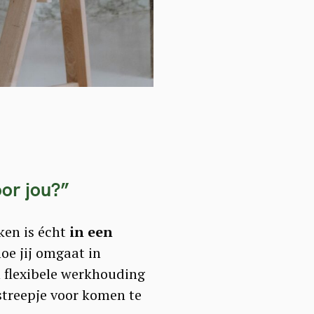
or jou?
”
ken is écht
in een
oe jij omgaat in
n flexibele werkhouding
 streepje voor komen te