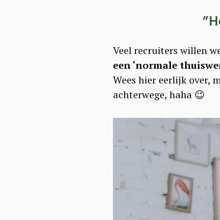
a
”
H
r
c
Veel recruiters willen we
h
een ‘normale thuiswer
f
Wees hier eerlijk over, m
o
achterwege, haha 😉
r
: