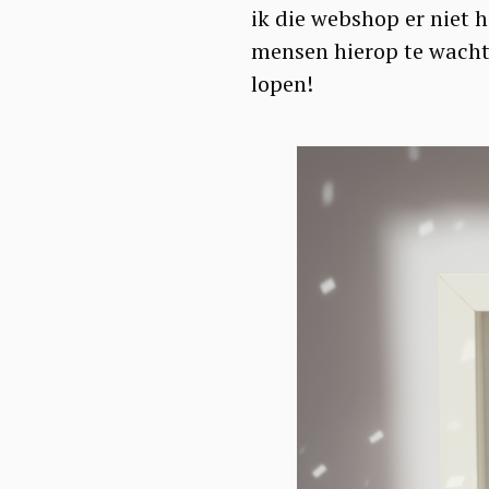
a
ik die webshop er niet 
r
mensen hierop te wachten
c
lopen!
h
f
o
r
: