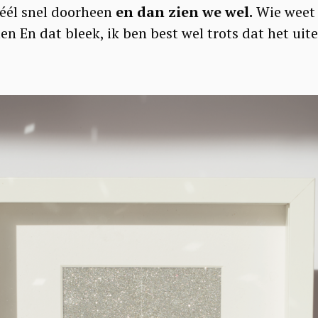
héél snel doorheen
en dan zien we wel.
Wie weet z
 En dat bleek, ik ben best wel trots dat het uite
Press Esc to cancel.