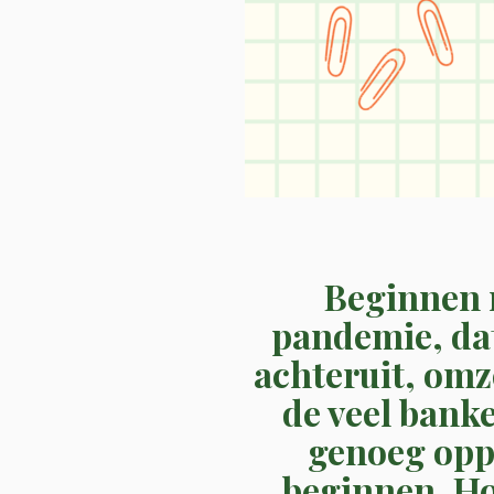
Beginnen 
pandemie, dat 
achteruit, omz
de veel bank
genoeg oppo
beginnen. Ho