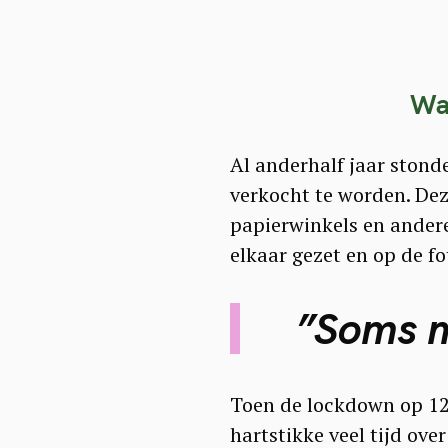
Wa
Al anderhalf jaar stonde
verkocht te worden. Dez
papierwinkels en andere
elkaar gezet en op de fo
”Soms m
S
Toen de lockdown op 12
e
hartstikke veel tijd ove