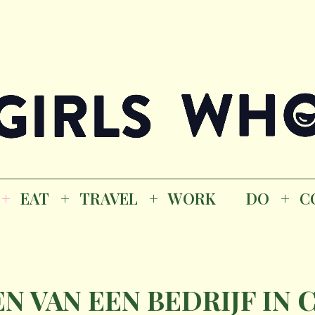
Magazine
K
EAT
TRAVEL
WORK
DO
CO
GI
EAT
TRAVEL
WORK
DO
C
M
N VAN EEN BEDRIJF IN C