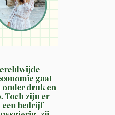
ereldwijde
economie gaat
n onder druk en
 Toch zijn er
 een bedrijf
wsgierig, zij