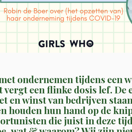
met ondernemen tijdens een w
vergt een flinke dosis lef.
De 
et en winst van bedrijven staa
en houden hun hand op de knip.
rtunisten die juist in deze tijd
e, wat & waarom? Wij zijn nieu