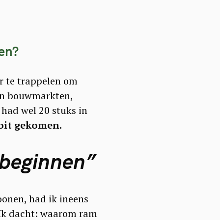
en?
ur te trappelen om
 Ben bouwmarkten,
 had wel 20 stuks in
oit gekomen.
 beginnen”
onen, had ik ineens
. Ik dacht: waarom ram