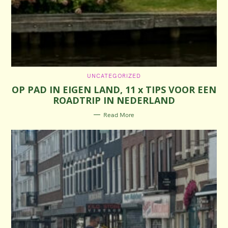
C
UNCATEGORIZED
A
OP PAD IN EIGEN LAND, 11 x TIPS VOOR EEN
T
E
ROADTRIP IN NEDERLAND
G
O
R
Read More
I
E
S