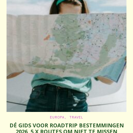
C
EUROPA
TRAVEL
A
DÉ GIDS VOOR ROADTRIP BESTEMMINGEN
T
E
2026, 5 X ROUTES OM NIET TE MISSEN
G