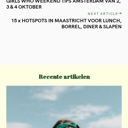
GIRLS WHO WEEKEND TIPS AMSTERDAM VAN 2,
o
3 & 4 OKTOBER
s
NEXT ARTICLE
t
15 x HOTSPOTS IN MAASTRICHT VOOR LUNCH,
BORREL, DINER & SLAPEN
n
a
v
i
g
a
Recente artikelen
t
i
o
n