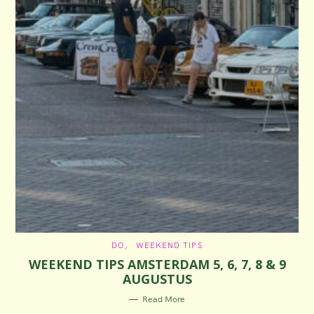
C
DO
WEEKEND TIPS
A
WEEKEND TIPS AMSTERDAM 5, 6, 7, 8 & 9
T
E
AUGUSTUS
G
O
R
Read More
I
E