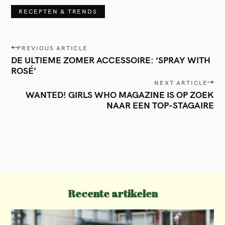
RECEPTEN & TRENDS
P
PREVIOUS ARTICLE
DE ULTIEME ZOMER ACCESSOIRE: ‘SPRAY WITH
o
ROSÉ’
s
NEXT ARTICLE
t
WANTED! GIRLS WHO MAGAZINE IS OP ZOEK
NAAR EEN TOP-STAGAIRE
n
a
v
i
g
a
Recente artikelen
t