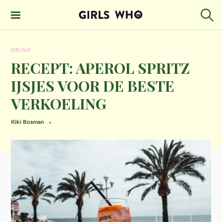
S
k
S
GIRLS WHO
e
i
MAGAZINE
a
DRINK
p
r
c
RECEPT: APEROL SPRITZ
t
h
IJSJES VOOR DE BESTE
o
VERKOELING
c
o
Kiki Bosman
n
t
e
n
t