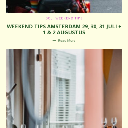
C
DO
WEEKEND TIPS
A
WEEKEND TIPS AMSTERDAM 29, 30, 31 JULI +
T
E
1 & 2 AUGUSTUS
G
O
R
Read More
I
E
S