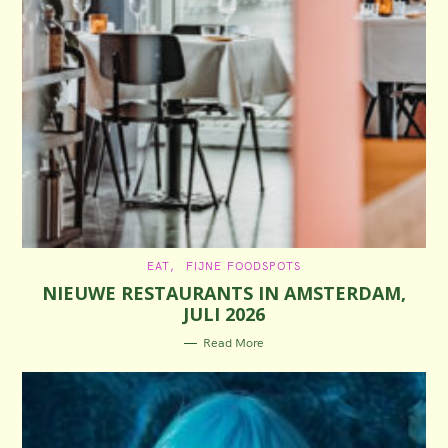
C
EAT
FIJNE FOODSPOTS
A
NIEUWE RESTAURANTS IN AMSTERDAM,
T
E
JULI 2026
G
O
R
Read More
I
E
S