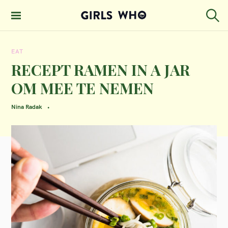
S
k
S
GIRLS WHO
e
i
MAGAZINE
a
EAT
p
r
c
RECEPT RAMEN IN A JAR
t
h
OM MEE TE NEMEN
o
c
Nina Radak
o
n
t
e
n
t