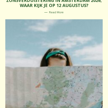
ZONSVERDUISTERING IN AMSTERDAM 2026,
E
WAAR KIJK JE OP 12 AUGUSTUS?
G
O
R
Read More
I
E
S