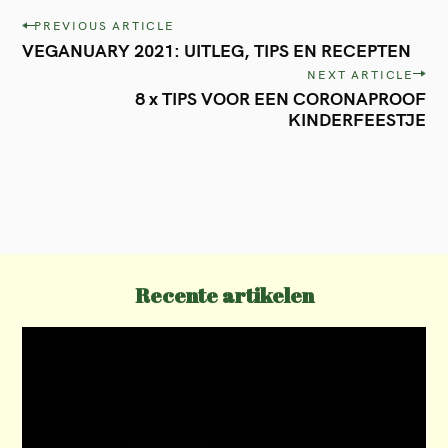
P
PREVIOUS ARTICLE
VEGANUARY 2021: UITLEG, TIPS EN RECEPTEN
o
NEXT ARTICLE
s
8 x TIPS VOOR EEN CORONAPROOF
t
KINDERFEESTJE
n
a
v
i
g
Recente artikelen
a
t
i
o
n