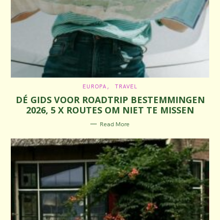
C
EUROPA
TRAVEL
A
DÉ GIDS VOOR ROADTRIP BESTEMMINGEN
T
E
2026, 5 X ROUTES OM NIET TE MISSEN
G
O
R
Read More
I
E
S