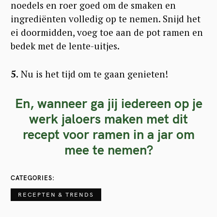
noedels en roer goed om de smaken en
ingrediënten volledig op te nemen. Snijd het
S
ei doormidden, voeg toe aan de pot ramen en
e
bedek met de lente-uitjes.
a
r
5.
Nu is het tijd om te gaan genieten!
c
h
En, wanneer ga jij iedereen op je
f
werk jaloers maken met dit
o
recept voor ramen in a jar om
r
mee te nemen?
:
CATEGORIES
RECEPTEN & TRENDS