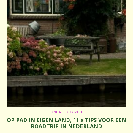
C
UNCATEGORIZED
A
OP PAD IN EIGEN LAND, 11 x TIPS VOOR EEN
T
E
ROADTRIP IN NEDERLAND
G
O
R