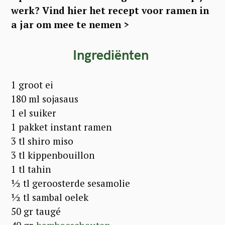
werk? Vind hier het recept voor ramen in
a jar om mee te nemen >
Ingrediënten
1 groot ei
180 ml sojasaus
1 el suiker
1 pakket instant ramen
3 tl shiro miso
3 tl kippenbouillon
1 tl tahin
½ tl geroosterde sesamolie
½ tl sambal oelek
50 gr taugé