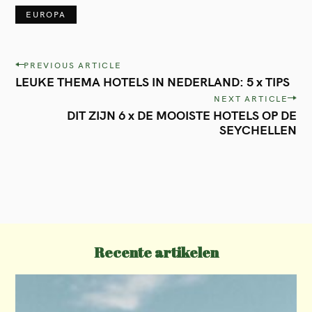
EUROPA
P
PREVIOUS ARTICLE
LEUKE THEMA HOTELS IN NEDERLAND: 5 x TIPS
o
NEXT ARTICLE
s
DIT ZIJN 6 x DE MOOISTE HOTELS OP DE
t
SEYCHELLEN
n
a
v
i
g
Recente artikelen
a
t
i