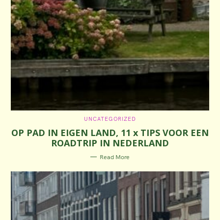
C
UNCATEGORIZED
A
OP PAD IN EIGEN LAND, 11 x TIPS VOOR EEN
T
E
ROADTRIP IN NEDERLAND
G
O
R
Read More
I
E
S