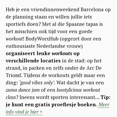
Heb je een vriendinnenweekend Barcelona op
de planning staan en willen jullie iets
sportiefs doen? Met al die Spaanse tapas is
het misschien ook tijd voor een goede
workout
! BodyWorxHub (opgezet door een
enthousiaste Nederlandse vrouw)
organiseert leuke
workouts
op
verschillende locaties
in de stad: op het
strand, in parken en zelfs onder de Arc De
Triomf. Tijdens de workouts geldt maar een
S
ding:
‘good vibes only’.
Wat dacht je van een
e
zuma dance jam
of een
bootylicious workout
a
class
? Ineens wordt sporten interessant…
Tip:
r
je kunt een gratis proeflesje boeken
.
Meer
c
info vind je hier >