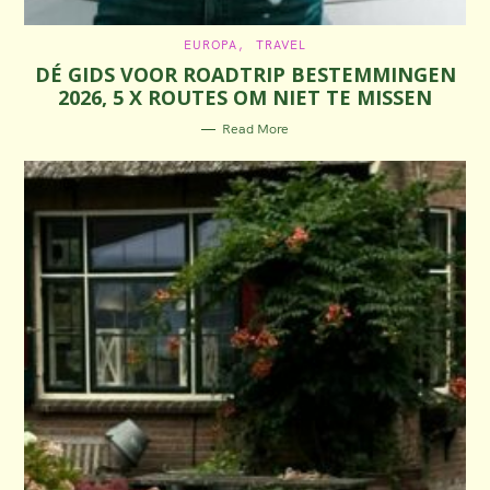
C
EUROPA
TRAVEL
A
DÉ GIDS VOOR ROADTRIP BESTEMMINGEN
T
E
2026, 5 X ROUTES OM NIET TE MISSEN
G
O
R
Read More
I
E
S