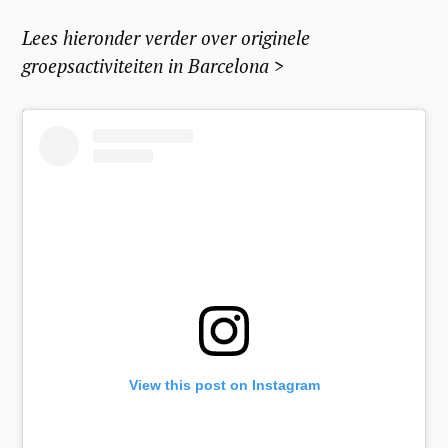
h
Lees hieronder verder over
originele
f
groepsactiviteiten in Barcelona >
o
r
:
View this post on Instagram