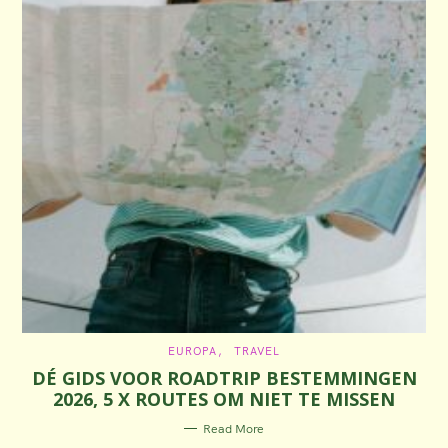
C
EUROPA
TRAVEL
A
DÉ GIDS VOOR ROADTRIP BESTEMMINGEN
T
E
2026, 5 X ROUTES OM NIET TE MISSEN
G
O
R
Read More
I
E