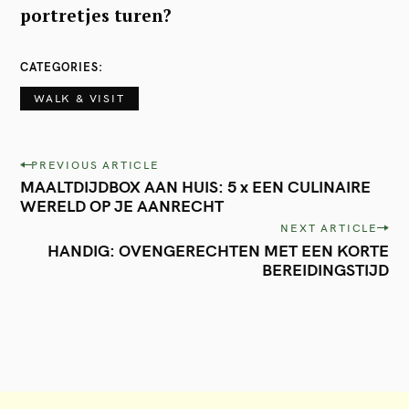
portretjes turen?
CATEGORIES
WALK & VISIT
P
PREVIOUS ARTICLE
MAALTDIJDBOX AAN HUIS: 5 x EEN CULINAIRE
o
WERELD OP JE AANRECHT
s
NEXT ARTICLE
t
HANDIG: OVENGERECHTEN MET EEN KORTE
BEREIDINGSTIJD
n
a
v
i
g