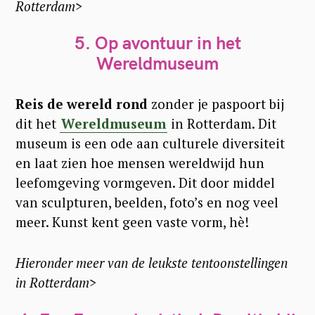
Rotterdam>
5. Op avontuur in het
Wereldmuseum
S
Reis de wereld rond
zonder je paspoort bij
e
dit het
Wereldmuseum
in Rotterdam. Dit
a
museum is een ode aan culturele diversiteit
r
en laat zien hoe mensen wereldwijd hun
c
leefomgeving vormgeven. Dit door middel
h
van sculpturen, beelden, foto’s en nog veel
meer. Kunst kent geen vaste vorm, hè!
f
o
Hieronder meer van de leukste tentoonstellingen
r
in Rotterdam>
: