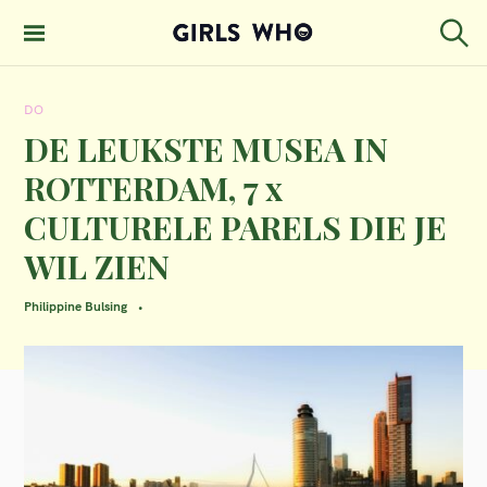
S
k
S
GIRLS WHO
e
i
MAGAZINE
a
DO
p
r
c
DE LEUKSTE MUSEA IN
t
h
ROTTERDAM, 7 x
o
CULTURELE PARELS DIE JE
c
WIL ZIEN
o
n
Philippine Bulsing
t
e
n
t