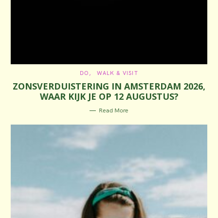
C
DO
WALK & VISIT
A
ZONSVERDUISTERING IN AMSTERDAM 2026,
T
E
WAAR KIJK JE OP 12 AUGUSTUS?
G
O
R
Read More
I
E
S