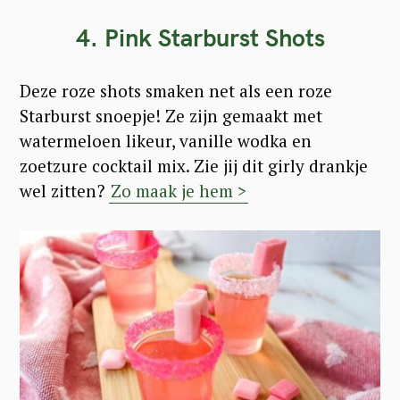
4. Pink Starburst Shots
Deze roze shots smaken net als een roze
Starburst snoepje! Ze zijn gemaakt met
watermeloen likeur, vanille wodka en
zoetzure cocktail mix. Zie jij dit girly drankje
wel zitten?
Zo maak je hem >
S
e
a
r