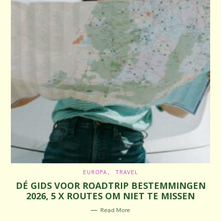
C
EUROPA
TRAVEL
A
DÉ GIDS VOOR ROADTRIP BESTEMMINGEN
T
E
2026, 5 X ROUTES OM NIET TE MISSEN
G
O
R
Read More
I
E