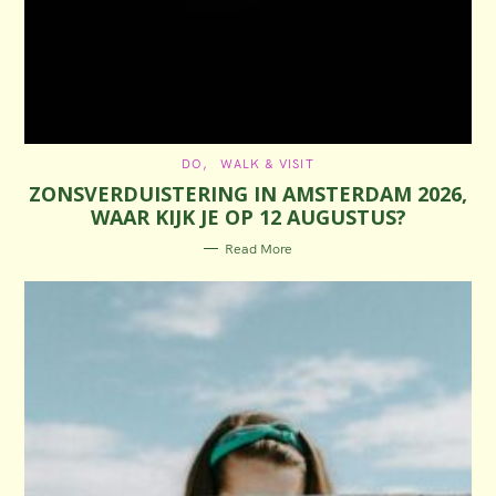
C
DO
WALK & VISIT
A
ZONSVERDUISTERING IN AMSTERDAM 2026,
T
E
WAAR KIJK JE OP 12 AUGUSTUS?
G
O
R
Read More
I
E
S