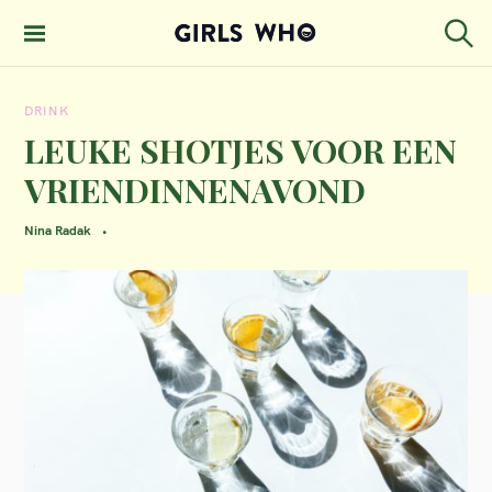
S
k
S
GIRLS WHO
e
i
MAGAZINE
a
DRINK
p
r
c
LEUKE SHOTJES VOOR EEN
t
h
VRIENDINNENAVOND
o
c
Nina Radak
o
n
t
e
n
t