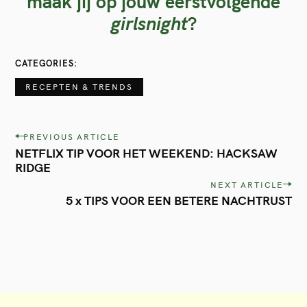
maak jij op jouw eerstvolgende
girlsnight
?
CATEGORIES
RECEPTEN & TRENDS
P
PREVIOUS ARTICLE
NETFLIX TIP VOOR HET WEEKEND: HACKSAW
o
RIDGE
s
NEXT ARTICLE
t
5 x TIPS VOOR EEN BETERE NACHTRUST
n
a
v
i