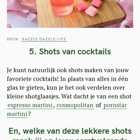
c
h
f
o
BRON:
RAZZLE DAZZLE LIFE
r
5. Shots van cocktails
:
Je kunt natuurlijk ook shots maken van jouw
favoriete cocktails! In plaats van alles in één
glas te gieten, kun je het ook verdelen over
kleine shotglaasjes. Wat dacht je van een shot
espresso martini
,
cosmopolitan
of
pornstar
martini
?
En, welke van deze lekkere shots