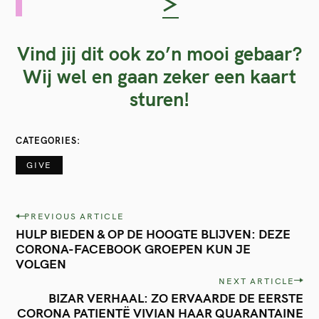
>
Vind jij dit ook zo’n mooi gebaar?
Wij wel en gaan zeker een kaart
sturen!
S
CATEGORIES
e
GIVE
a
r
P
PREVIOUS ARTICLE
c
HULP BIEDEN & OP DE HOOGTE BLIJVEN: DEZE
o
CORONA-FACEBOOK GROEPEN KUN JE
h
s
VOLGEN
f
t
NEXT ARTICLE
BIZAR VERHAAL: ZO ERVAARDE DE EERSTE
o
n
CORONA PATIENTË VIVIAN HAAR QUARANTAINE