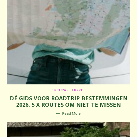
C
EUROPA
TRAVEL
A
DÉ GIDS VOOR ROADTRIP BESTEMMINGEN
T
E
2026, 5 X ROUTES OM NIET TE MISSEN
G
O
R
Read More
I
E
S