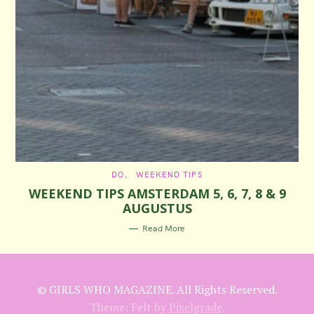
C
DO
WEEKEND TIPS
A
WEEKEND TIPS AMSTERDAM 5, 6, 7, 8 & 9
T
E
AUGUSTUS
G
O
R
Read More
I
E
S
© GIRLS WHO MAGAZINE. All Rights Reserved.
Theme: Felt by
Pixelgrade
.