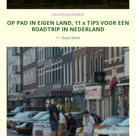
C
UNCATEGORIZED
A
OP PAD IN EIGEN LAND, 11 x TIPS VOOR EEN
T
E
ROADTRIP IN NEDERLAND
G
O
R
Read More
I
E
S