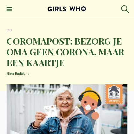
S
k
S
GIRLS WHO
e
i
MAGAZINE
a
DO
p
r
c
COROMAPOST: BEZORG JE
t
h
OMA GEEN CORONA, MAAR
o
EEN KAARTJE
c
o
Nina Radak
n
t
e
n
t