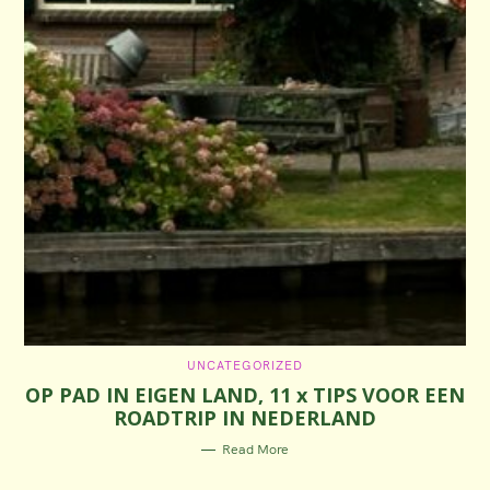
C
UNCATEGORIZED
A
OP PAD IN EIGEN LAND, 11 x TIPS VOOR EEN
T
E
ROADTRIP IN NEDERLAND
G
O
R
Read More
I
E
S