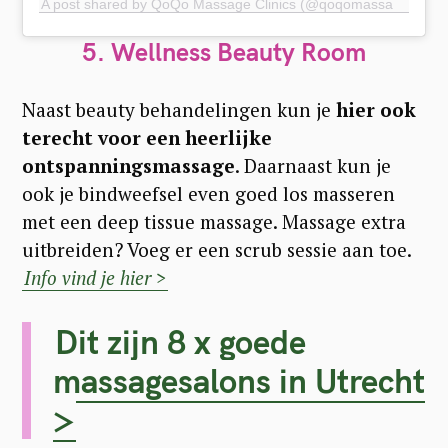
A post shared by QoQo Massage Clinics (@qoqomassageclinics)
S
5. Wellness Beauty Room
e
a
Naast beauty behandelingen kun je
hier ook
r
terecht voor een heerlijke
c
ontspanningsmassage
. Daarnaast kun je
h
ook je bindweefsel even goed los masseren
f
met een deep tissue massage. Massage extra
o
uitbreiden? Voeg er een scrub sessie aan toe.
r
Info vind je hier >
:
Dit zijn 8 x goede
massagesalons in Utrecht
>