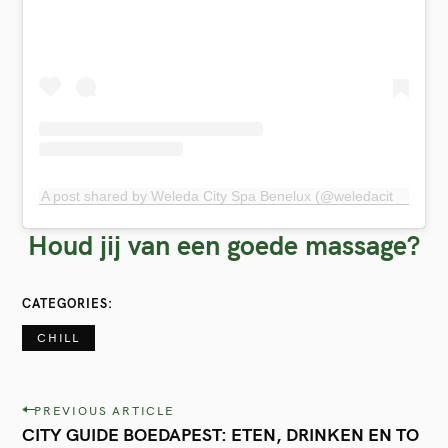
A post shared by Weleda City Spa Benelux (@weledacityspabenelux)
Houd jij van een goede massage?
CATEGORIES
CHILL
P
PREVIOUS ARTICLE
CITY GUIDE BOEDAPEST: ETEN, DRINKEN EN TO
o