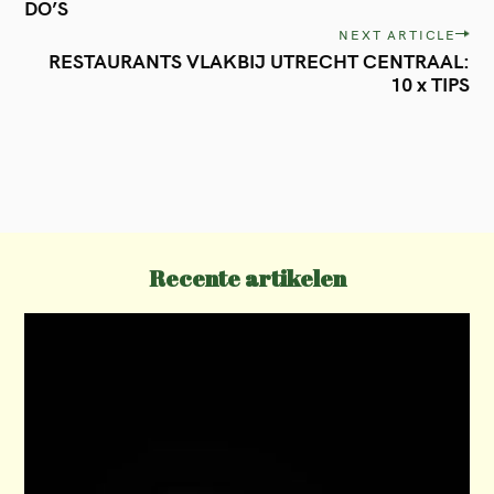
DO’S
s
NEXT ARTICLE
t
RESTAURANTS VLAKBIJ UTRECHT CENTRAAL:
10 x TIPS
n
a
v
i
g
a
Recente artikelen
t
i
o
n