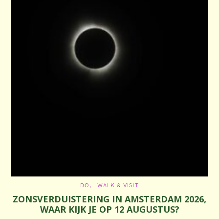
C
DO
WALK & VISIT
A
ZONSVERDUISTERING IN AMSTERDAM 2026,
T
E
WAAR KIJK JE OP 12 AUGUSTUS?
G
O