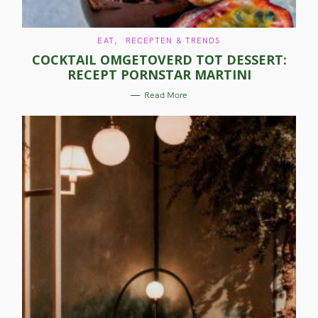
C
EAT
RECEPTEN & TRENDS
A
COCKTAIL OMGETOVERD TOT DESSERT:
T
E
RECEPT PORNSTAR MARTINI
G
O
R
Read More
I
E
S