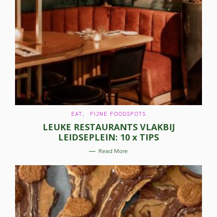
C
EAT
FIJNE FOODSPOTS
A
LEUKE RESTAURANTS VLAKBIJ
T
E
LEIDSEPLEIN: 10 x TIPS
G
O
R
Read More
I
E
S