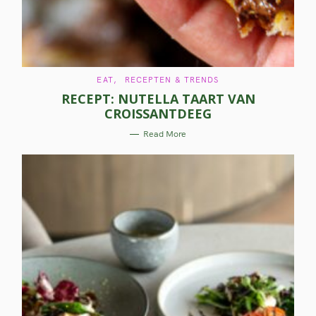
C
EAT
RECEPTEN & TRENDS
A
RECEPT: NUTELLA TAART VAN
T
E
CROISSANTDEEG
G
O
R
Read More
I
E
S