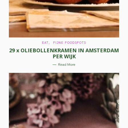
r
c
h
f
o
C
EAT
FIJNE FOODSPOTS
A
r
29 x OLIEBOLLENKRAMEN IN AMSTERDAM
T
E
PER WIJK
G
:
O
R
Read More
I
E
S