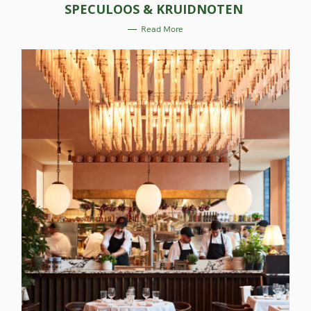
E
SPECULOOS & KRUIDNOTEN
G
O
R
Read More
I
E
S