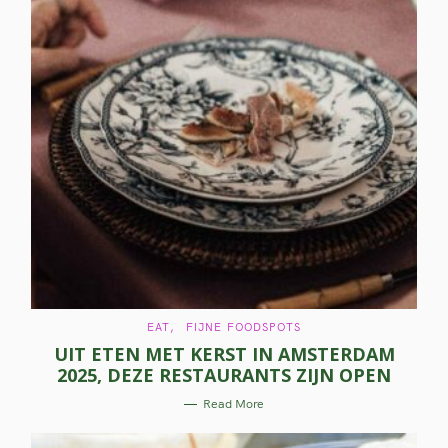
C
EAT
FIJNE FOODSPOTS
A
UIT ETEN MET KERST IN AMSTERDAM
T
E
2025, DEZE RESTAURANTS ZIJN OPEN
G
O
R
Read More
I
E
S