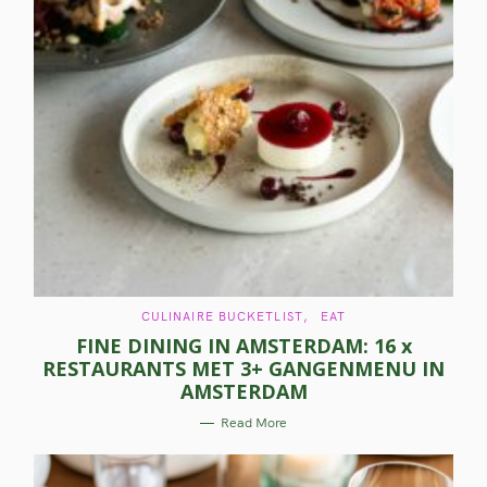
C
CULINAIRE BUCKETLIST
EAT
A
FINE DINING IN AMSTERDAM: 16 x
T
E
RESTAURANTS MET 3+ GANGENMENU IN
G
O
AMSTERDAM
R
I
E
Read More
S