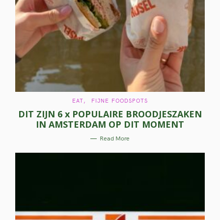
C
EAT
FIJNE FOODSPOTS
A
DIT ZIJN 6 x POPULAIRE BROODJESZAKEN
T
E
IN AMSTERDAM OP DIT MOMENT
G
O
R
Read More
I
E
S