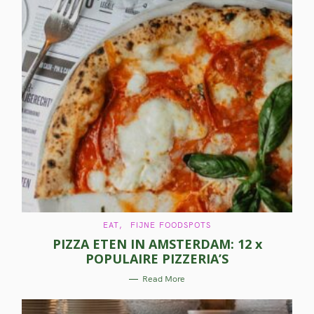
C
EAT
FIJNE FOODSPOTS
A
PIZZA ETEN IN AMSTERDAM: 12 x
T
E
POPULAIRE PIZZERIA’S
G
O
R
Read More
I
E
S