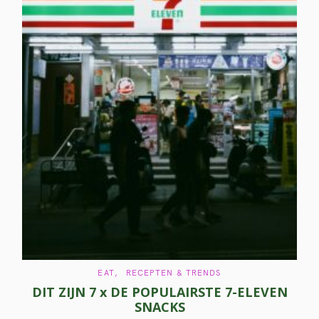
C
EAT
RECEPTEN & TRENDS
A
DIT ZIJN 7 x DE POPULAIRSTE 7-ELEVEN
T
E
SNACKS
G
O