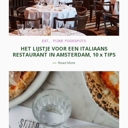
C
EAT
FIJNE FOODSPOTS
A
HET LIJSTJE VOOR EEN ITALIAANS
T
E
RESTAURANT IN AMSTERDAM, 10 x TIPS
G
O
R
Read More
I
E
S