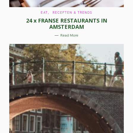
C
EAT
RECEPTEN & TRENDS
A
24 x FRANSE RESTAURANTS IN
T
E
AMSTERDAM
G
O
R
Read More
I
E
S