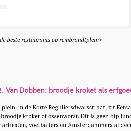
Press Esc to cancel.
 de beste restaurants op rembrandtplein>
2. Van Dobben: broodje kroket als erfgoe
 plein, in de Korte Reguliersdwarsstraat, zit Eet
 broodje kroket of ossenworst. Dit is geen hip lu
 artiesten, voetballers en Amsterdammers al dec