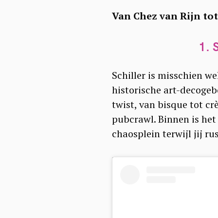
Van Chez van Rijn tot
1. 
Schiller is misschien we
historische art-decogeb
twist, van bisque tot c
pubcrawl. Binnen is het 
chaosplein terwijl jij ru