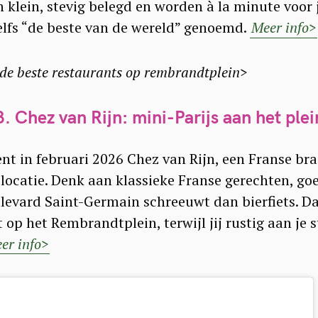
n klein, stevig belegd en worden à la minute voor
lfs “de beste van de wereld” genoemd.
Meer info>
 de beste restaurants op rembrandtplein>
3. Chez van Rijn: mini-Parijs aan het plei
t in februari 2026 Chez van Rijn, een Franse bras
ocatie. Denk aan klassieke Franse gerechten, go
ulevard Saint-Germain schreeuwt dan bierfiets. D
 op het Rembrandtplein, terwijl jij rustig aan je s
er info>