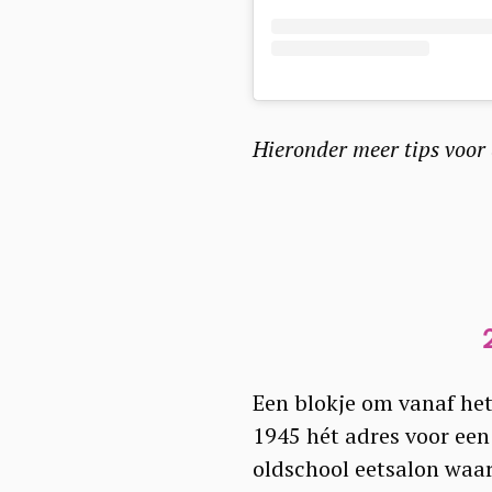
a
r
c
h
Hieronder meer tips voor
f
o
r
:
Een blokje om vanaf het
1945 hét adres voor een
oldschool eetsalon waar