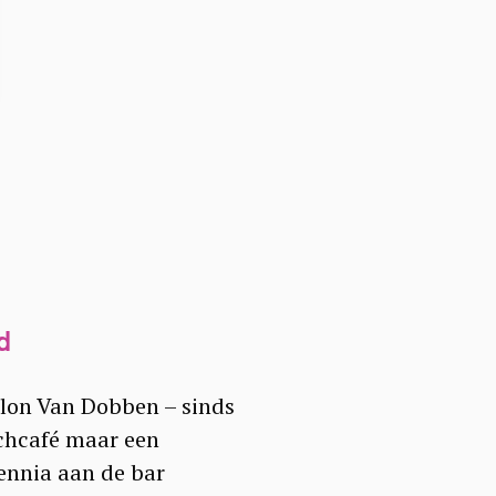
d
salon Van Dobben – sinds
nchcafé maar een
ennia aan de bar