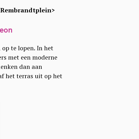
op Rembrandtplein>
neon
 op te lopen. In het
kers met een moderne
 denken dan aan
f het terras uit op het