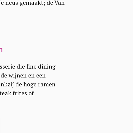
 je neus gemaakt; de Van
n
serie die fine dining
ede wijnen en een
ankzij de hoge ramen
teak frites of