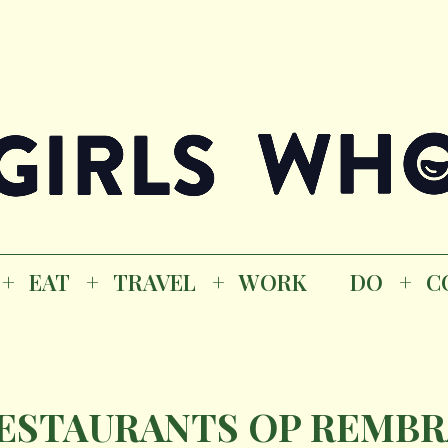
Magazine
K
EAT
TRAVEL
WORK
DO
CO
GI
EAT
TRAVEL
WORK
DO
C
M
RESTAURANTS OP REMB