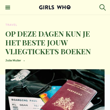
S
k
S
GIRLS WHO
e
i
MAGAZINE
a
TRAVEL
p
r
c
OP DEZE DAGEN KUN JE
t
h
HET BESTE JOUW
o
VLIEGTICKETS BOEKEN
c
o
Julia Muller
n
t
e
n
t