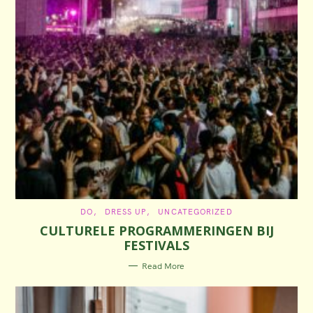
C
DO
DRESS UP
UNCATEGORIZED
A
CULTURELE PROGRAMMERINGEN BIJ
T
E
FESTIVALS
G
O
R
Read More
I
E
S