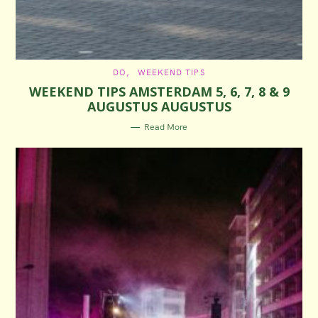
C
DO
WEEKEND TIPS
A
WEEKEND TIPS AMSTERDAM 5, 6, 7, 8 & 9
T
E
AUGUSTUS AUGUSTUS
G
O
R
Read More
I
E
S