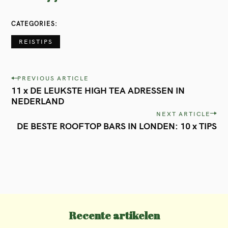
CATEGORIES
REISTIPS
P
PREVIOUS ARTICLE
11 x DE LEUKSTE HIGH TEA ADRESSEN IN
o
NEDERLAND
s
NEXT ARTICLE
t
DE BESTE ROOFTOP BARS IN LONDEN: 10 x TIPS
n
a
v
i
g
Recente artikelen
a