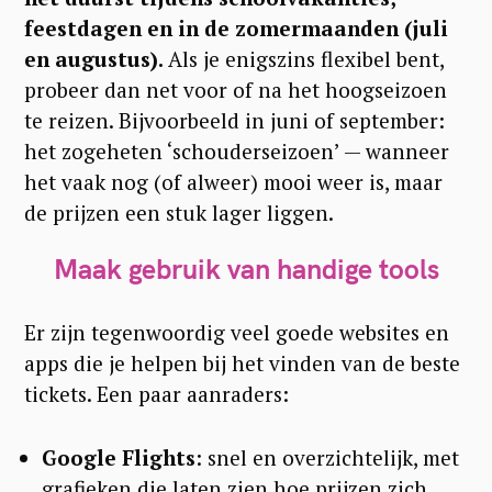
feestdagen en in de zomermaanden (juli
en augustus).
Als je enigszins flexibel bent,
probeer dan net voor of na het hoogseizoen
te reizen. Bijvoorbeeld in juni of september:
het zogeheten ‘schouderseizoen’ — wanneer
het vaak nog (of alweer) mooi weer is, maar
de prijzen een stuk lager liggen.
Maak gebruik van handige tools
Er zijn tegenwoordig veel goede websites en
S
apps die je helpen bij het vinden van de beste
tickets. Een paar aanraders:
e
a
Google Flights
: snel en overzichtelijk, met
r
grafieken die laten zien hoe prijzen zich