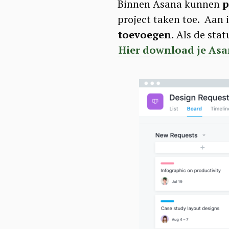
Binnen Asana kunnen
p
project taken toe. Aan
toevoegen.
Als de stat
Hier download je As
S
e