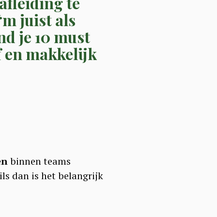
afleiding te
m juist als
nd je 10 must
 en makkelijk
en
binnen teams
s dan is het belangrijk