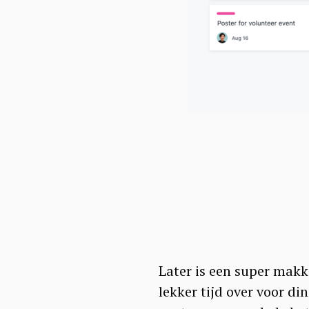
a
r
c
h
f
o
r
:
Later is een super makk
lekker tijd over voor din