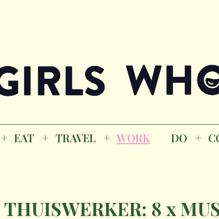
Magazine
K
EAT
TRAVEL
WORK
DO
CO
GI
EAT
TRAVEL
WORK
DO
C
M
 THUISWERKER: 8 x MU