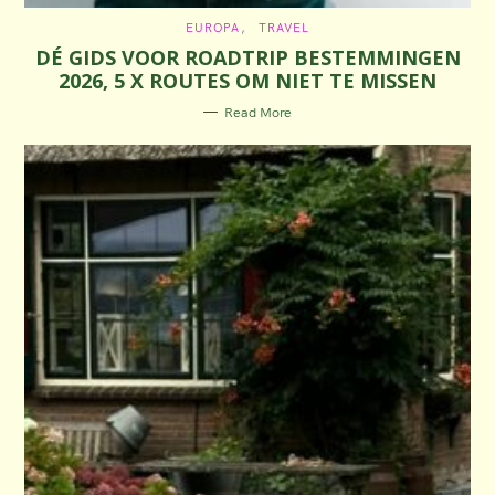
C
EUROPA
TRAVEL
A
DÉ GIDS VOOR ROADTRIP BESTEMMINGEN
T
E
2026, 5 X ROUTES OM NIET TE MISSEN
G
O
R
Read More
I
E
S