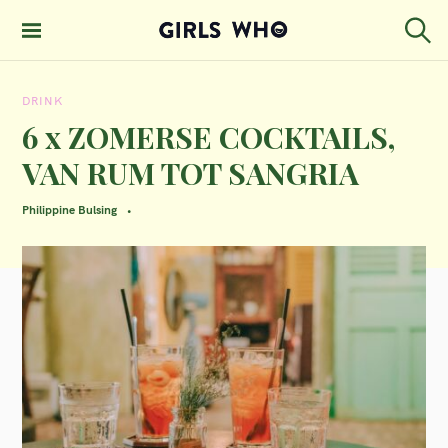
S
k
S
GIRLS WHO
e
i
MAGAZINE
a
DRINK
p
r
c
6 x ZOMERSE COCKTAILS,
t
h
VAN RUM TOT SANGRIA
o
c
Philippine Bulsing
o
n
t
e
n
t