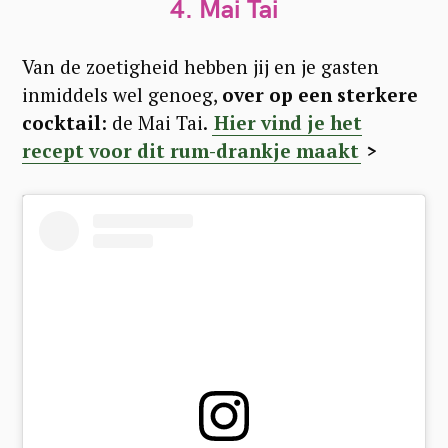
4. Mai Tai
a
r
Van de zoetigheid hebben jij en je gasten
c
inmiddels wel genoeg,
over op een sterkere
cocktail
: de Mai Tai.
Hier vind je het
h
recept voor dit rum-drankje maakt
>
f
o
r
: