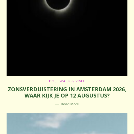
C
DO
WALK & VISIT
A
ZONSVERDUISTERING IN AMSTERDAM 2026,
T
E
WAAR KIJK JE OP 12 AUGUSTUS?
G
O
R
Read More
I
E
S