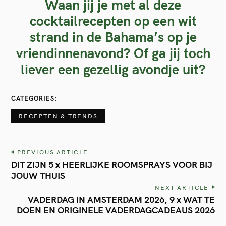
Waan jij je met al deze
cocktailrecepten op een wit
strand in de Bahama’s op je
vriendinnenavond? Of ga jij toch
liever een gezellig avondje uit?
CATEGORIES
RECEPTEN & TRENDS
P
PREVIOUS ARTICLE
DIT ZIJN 5 x HEERLIJKE ROOMSPRAYS VOOR BIJ
o
JOUW THUIS
s
NEXT ARTICLE
t
VADERDAG IN AMSTERDAM 2026, 9 x WAT TE
DOEN EN ORIGINELE VADERDAGCADEAUS 2026
n