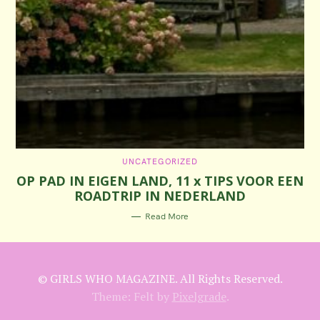
C
UNCATEGORIZED
A
OP PAD IN EIGEN LAND, 11 x TIPS VOOR EEN
T
E
ROADTRIP IN NEDERLAND
G
O
R
Read More
I
E
S
© GIRLS WHO MAGAZINE. All Rights Reserved.
Theme: Felt by
Pixelgrade
.