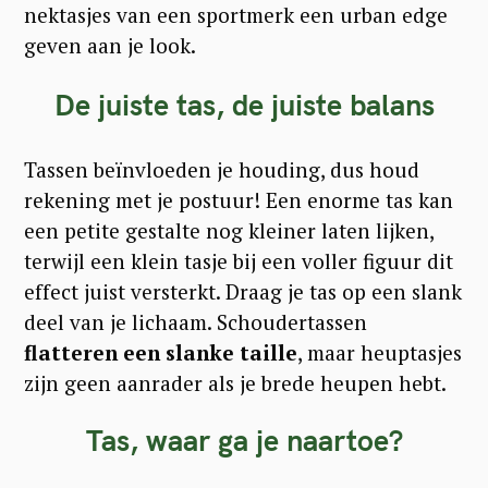
nektasjes van een sportmerk een urban edge
geven aan je look.
De juiste tas, de juiste balans
Tassen beïnvloeden je houding, dus houd
rekening met je postuur! Een enorme tas kan
een petite gestalte nog kleiner laten lijken,
terwijl een klein tasje bij een voller figuur dit
effect juist versterkt. Draag je tas op een slank
deel van je lichaam. Schoudertassen
flatteren een slanke taille
, maar heuptasjes
zijn geen aanrader als je brede heupen hebt.
Tas, waar ga je naartoe?