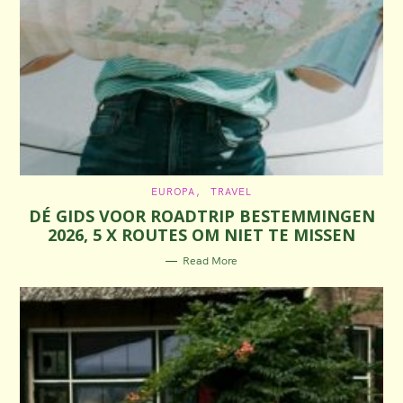
C
EUROPA
TRAVEL
A
DÉ GIDS VOOR ROADTRIP BESTEMMINGEN
T
E
2026, 5 X ROUTES OM NIET TE MISSEN
G
O
R
Read More
I
E
S