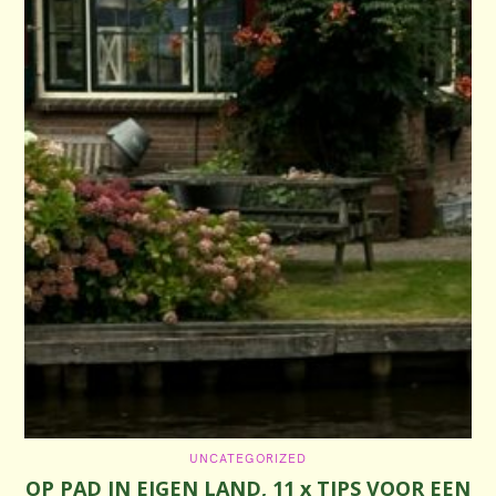
C
UNCATEGORIZED
A
OP PAD IN EIGEN LAND, 11 x TIPS VOOR EEN
T