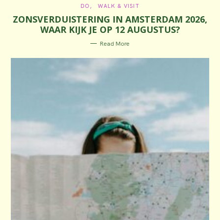
C
DO
WALK & VISIT
A
ZONSVERDUISTERING IN AMSTERDAM 2026,
T
E
WAAR KIJK JE OP 12 AUGUSTUS?
G
O
R
Read More
I
E
S