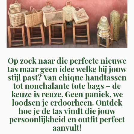
Op zoek naar die perfecte nieuwe
tas maar geen idee welke bij jouw
stijl past? Van chique handtassen
tot nonchalante tote bags – de
keuze is reuze. Geen paniek, we
loodsen je erdoorheen. Ontdek
hoe je de tas vindt die jouw
persoonlijkheid en outfit perfect
aanvult!