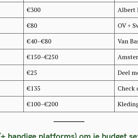
€300
Albert 
€80
OV + S
€40–€80
Van Bas
€150–€250
Amster
€25
Deel m
€135
Check o
€100–€200
Kleding
(+ handige platforms) om je budget s