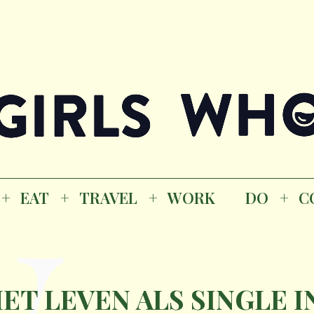
Magazine
K
EAT
TRAVEL
WORK
DO
CO
GI
EAT
TRAVEL
WORK
DO
C
M
ET LEVEN ALS SINGLE I