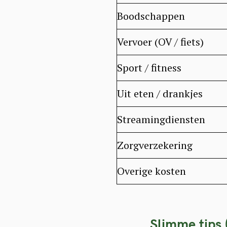
Boodschappen
Vervoer (OV / fiets)
Sport / fitness
Uit eten / drankjes
Streamingdiensten
Zorgverzekering
Overige kosten
S
e
Slimme tips 