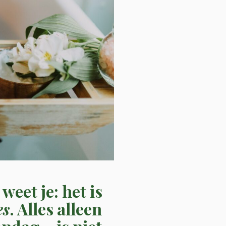
eet je: het is
es
. Alles alleen