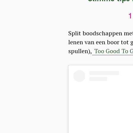
a
r
1
c
h
Split boodschappen met 
f
lenen van een boor tot
o
spullen),
Too Good To 
r
: