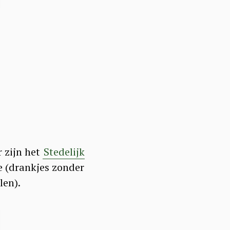
r zijn het
Stedelijk
e (drankjes zonder
len).