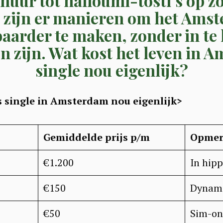
 huur tot halloumi-tosti’s op zo
 zijn er manieren om het Ams
baarder te maken, zonder in te 
en zijn. Wat kost het leven in 
single nou eigenlijk?
s single in Amsterdam nou eigenlijk>
Gemiddelde prijs p/m
Opmer
€1.200
In hipp
€150
Dynami
€50
Sim-on