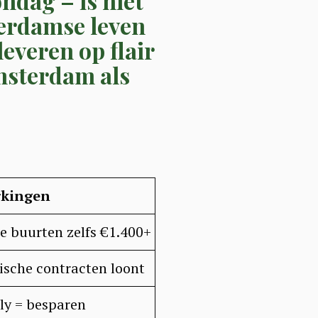
ndag – is niet
terdamse leven
leveren op flair
Amsterdam als
kingen
e buurten zelfs €1.400+
sche contracten loont
ly = besparen