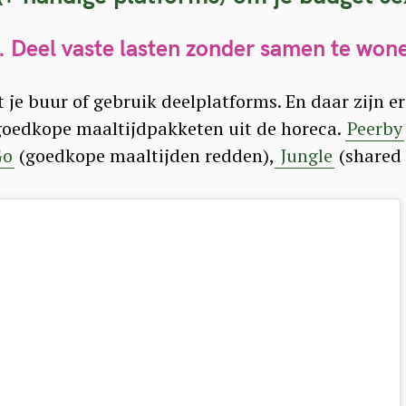
. Deel vaste lasten zonder samen te won
Press Esc to cancel.
je buur of gebruik deelplatforms. En daar zijn er
 goedkope maaltijdpakketen uit de horeca.
Peerby
Go
(goedkope maaltijden redden),
Jungle
(shared 