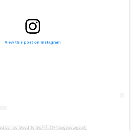
View this post on Instagram
red by Too Good To Go 🇳🇱 (@toogoodtogo.nl)