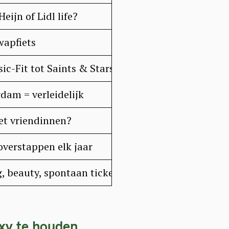
Heijn of Lidl life?
wapfiets
ic-Fit tot Saints & Stars
dam = verleidelijk
et vriendinnen?
verstappen elk jaar
, beauty, spontaan ticketje Berlijn?
exy te houden