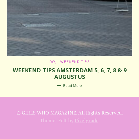
C
DO
WEEKEND TIPS
A
WEEKEND TIPS AMSTERDAM 5, 6, 7, 8 & 9
T
E
AUGUSTUS
G
O
R
Read More
I
E
S
© GIRLS WHO MAGAZINE. All Rights Reserved.
Theme: Felt by
Pixelgrade
.