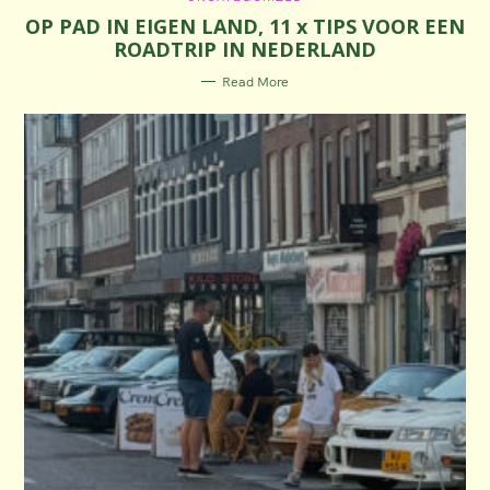
A
OP PAD IN EIGEN LAND, 11 x TIPS VOOR EEN
T
E
ROADTRIP IN NEDERLAND
G
O
R
Read More
I
E
S