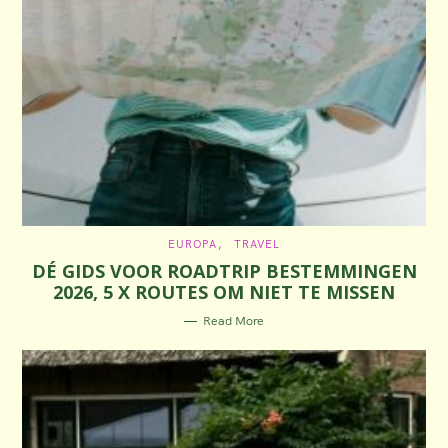
C
EUROPA
TRAVEL
A
DÉ GIDS VOOR ROADTRIP BESTEMMINGEN
T
E
2026, 5 X ROUTES OM NIET TE MISSEN
G
O
R
Read More
I
E
S