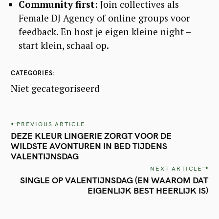
Community first
: Join collectives als
Female DJ Agency of online groups voor
feedback. En host je eigen kleine night –
start klein, schaal op.
CATEGORIES
Niet gecategoriseerd
P
PREVIOUS ARTICLE
DEZE KLEUR LINGERIE ZORGT VOOR DE
o
WILDSTE AVONTUREN IN BED TIJDENS
s
VALENTIJNSDAG
t
NEXT ARTICLE
SINGLE OP VALENTIJNSDAG (EN WAAROM DAT
n
EIGENLIJK BEST HEERLIJK IS)
a
v