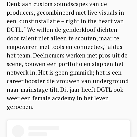
Denk aan custom soundscapes van de
producers, gecombineerd met live visuals in
een kunstinstallatie – right in the heart van
DGTL. “We willen de genderkloof dichten
door talent niet alleen te scouten, maar te
empoweren met tools en connecties,” aldus
S
het team. Deelnemers werken met pros uit de
e
scene, bouwen een portfolio en stappen het
netwerk in. Het is geen gimmick; het is een
a
career booster die vrouwen van underground
r
naar mainstage tilt. Dit jaar heeft DGTL ook
c
weer een female academy in het leven
h
geroepen.
f
o
r