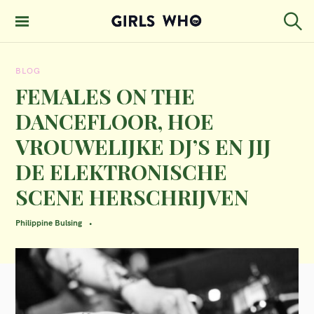
S
k
S
GIRLS WHO
e
i
MAGAZINE
a
BLOG
p
r
c
FEMALES ON THE
t
h
DANCEFLOOR, HOE
o
VROUWELIJKE DJ’S EN JIJ
c
DE ELEKTRONISCHE
o
n
SCENE HERSCHRIJVEN
t
Philippine Bulsing
e
n
t